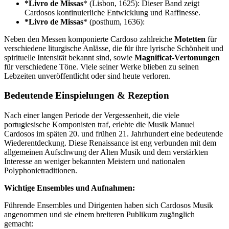
*Livro de Missas
* (Lisbon, 1625): Dieser Band zeigt
Cardosos kontinuierliche Entwicklung und Raffinesse.
*Livro de Missas
* (posthum, 1636):
Neben den Messen komponierte Cardoso zahlreiche
Motetten
für
verschiedene liturgische Anlässe, die für ihre lyrische Schönheit und
spirituelle Intensität bekannt sind, sowie
Magnificat-Vertonungen
für verschiedene Töne. Viele seiner Werke blieben zu seinen
Lebzeiten unveröffentlicht oder sind heute verloren.
Bedeutende Einspielungen & Rezeption
Nach einer langen Periode der Vergessenheit, die viele
portugiesische Komponisten traf, erlebte die Musik Manuel
Cardosos im späten 20. und frühen 21. Jahrhundert eine bedeutende
Wiederentdeckung. Diese Renaissance ist eng verbunden mit dem
allgemeinen Aufschwung der Alten Musik und dem verstärkten
Interesse an weniger bekannten Meistern und nationalen
Polyphonietraditionen.
Wichtige Ensembles und Aufnahmen:
Führende Ensembles und Dirigenten haben sich Cardosos Musik
angenommen und sie einem breiteren Publikum zugänglich
gemacht: