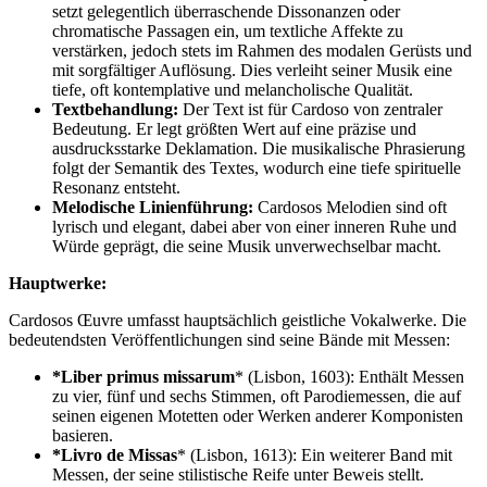
setzt gelegentlich überraschende Dissonanzen oder
chromatische Passagen ein, um textliche Affekte zu
verstärken, jedoch stets im Rahmen des modalen Gerüsts und
mit sorgfältiger Auflösung. Dies verleiht seiner Musik eine
tiefe, oft kontemplative und melancholische Qualität.
Textbehandlung:
Der Text ist für Cardoso von zentraler
Bedeutung. Er legt größten Wert auf eine präzise und
ausdrucksstarke Deklamation. Die musikalische Phrasierung
folgt der Semantik des Textes, wodurch eine tiefe spirituelle
Resonanz entsteht.
Melodische Linienführung:
Cardosos Melodien sind oft
lyrisch und elegant, dabei aber von einer inneren Ruhe und
Würde geprägt, die seine Musik unverwechselbar macht.
Hauptwerke:
Cardosos Œuvre umfasst hauptsächlich geistliche Vokalwerke. Die
bedeutendsten Veröffentlichungen sind seine Bände mit Messen:
*Liber primus missarum
* (Lisbon, 1603): Enthält Messen
zu vier, fünf und sechs Stimmen, oft Parodiemessen, die auf
seinen eigenen Motetten oder Werken anderer Komponisten
basieren.
*Livro de Missas
* (Lisbon, 1613): Ein weiterer Band mit
Messen, der seine stilistische Reife unter Beweis stellt.