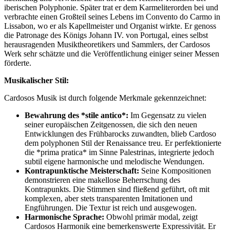
iberischen Polyphonie. Später trat er dem Karmeliterorden bei und
verbrachte einen Großteil seines Lebens im Convento do Carmo in
Lissabon, wo er als Kapellmeister und Organist wirkte. Er genoss
die Patronage des Königs Johann IV. von Portugal, eines selbst
herausragenden Musiktheoretikers und Sammlers, der Cardosos
Werk sehr schätzte und die Veröffentlichung einiger seiner Messen
förderte.
Musikalischer Stil:
Cardosos Musik ist durch folgende Merkmale gekennzeichnet:
Bewahrung des *stile antico*:
Im Gegensatz zu vielen
seiner europäischen Zeitgenossen, die sich den neuen
Entwicklungen des Frühbarocks zuwandten, blieb Cardoso
dem polyphonen Stil der Renaissance treu. Er perfektionierte
die *prima pratica* im Sinne Palestrinas, integrierte jedoch
subtil eigene harmonische und melodische Wendungen.
Kontrapunktische Meisterschaft:
Seine Kompositionen
demonstrieren eine makellose Beherrschung des
Kontrapunkts. Die Stimmen sind fließend geführt, oft mit
komplexen, aber stets transparenten Imitationen und
Engführungen. Die Textur ist reich und ausgewogen.
Harmonische Sprache:
Obwohl primär modal, zeigt
Cardosos Harmonik eine bemerkenswerte Expressivität. Er