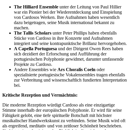
The Hilliard Ensemble
unter der Leitung von Paul Hillier
war ein Pionier bei der Wiederentdeckung und Einspielung
von Cardosos Werken. Ihre Aufnahmen haben wesentlich
dazu beigetragen, seine Musik international bekannt zu
machen.
The Tallis Scholars
unter Peter Phillips haben ebenfalls
Stücke von Cardoso in ihre Konzerte und Aufnahmen
integriert und seine kontrapunktische Brillanz hervorgehoben.
A Capella Portuguesa
und der Dirigent Owen Rees haben
sich dezidiert der Erforschung und Aufführung der
portugiesischen Polyphonie gewidmet, darunter umfassende
Projekte zu Cardoso.
Andere Ensembles wie
Ars Choralis Coeln
oder
spezialisierte portugiesische Vokalensembles tragen ebenfalls
zur Verbreitung und wissenschaftlich fundierten Interpretation
bei.
Kritische Rezeption und Vermächtnis:
Die moderne Rezeption würdigt Cardoso als eine einzigartige
Stimme innerhalb der europäischen Polyphonie. Er wird für seine
Fähigkeit gelobt, eine tiefe spirituelle Botschaft mit höchster
musikalischer Handwerkskunst zu verbinden. Seine Musik wird oft
als ergreifend, meditativ und von zeitloser Schönheit beschrieben.