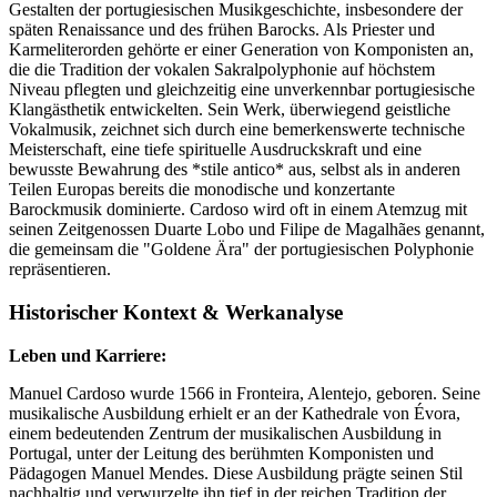
Gestalten der portugiesischen Musikgeschichte, insbesondere der
späten Renaissance und des frühen Barocks. Als Priester und
Karmeliterorden gehörte er einer Generation von Komponisten an,
die die Tradition der vokalen Sakralpolyphonie auf höchstem
Niveau pflegten und gleichzeitig eine unverkennbar portugiesische
Klangästhetik entwickelten. Sein Werk, überwiegend geistliche
Vokalmusik, zeichnet sich durch eine bemerkenswerte technische
Meisterschaft, eine tiefe spirituelle Ausdruckskraft und eine
bewusste Bewahrung des *stile antico* aus, selbst als in anderen
Teilen Europas bereits die monodische und konzertante
Barockmusik dominierte. Cardoso wird oft in einem Atemzug mit
seinen Zeitgenossen Duarte Lobo und Filipe de Magalhães genannt,
die gemeinsam die "Goldene Ära" der portugiesischen Polyphonie
repräsentieren.
Historischer Kontext & Werkanalyse
Leben und Karriere:
Manuel Cardoso wurde 1566 in Fronteira, Alentejo, geboren. Seine
musikalische Ausbildung erhielt er an der Kathedrale von Évora,
einem bedeutenden Zentrum der musikalischen Ausbildung in
Portugal, unter der Leitung des berühmten Komponisten und
Pädagogen Manuel Mendes. Diese Ausbildung prägte seinen Stil
nachhaltig und verwurzelte ihn tief in der reichen Tradition der