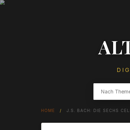
AL
DI
HOME
/
J.S. BACH: DIE SECHS CE