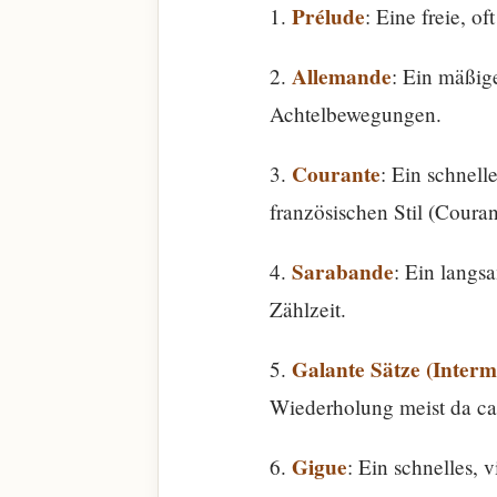
Prélude
1.
: Eine freie, o
Allemande
2.
: Ein mäßig
Achtelbewegungen.
Courante
3.
: Ein schnell
französischen Stil (Couran
Sarabande
4.
: Ein langs
Zählzeit.
Galante Sätze (Interm
5.
Wiederholung meist da cap
Gigue
6.
: Ein schnelles,