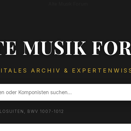
TE MUSIK FO
GITALES ARCHIV & EXPERTENWIS
LLOSUITEN, BWV 1007-1012