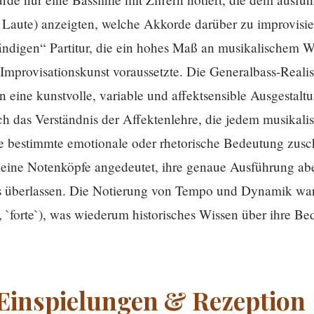
 Laute) anzeigten, welche Akkorde darüber zu improvisie
ändigen“ Partitur, die ein hohes Maß an musikalischem W
mprovisationskunst voraussetzte. Die Generalbass-Realis
 eine kunstvolle, variable und affektsensible Ausgestaltu
h das Verständnis der Affektenlehre, die jedem musikali
 bestimmte emotionale oder rhetorische Bedeutung zusc
leine Notenköpfe angedeutet, ihre genaue Ausführung a
rs überlassen. Die Notierung von Tempo und Dynamik war
o`, `forte`), was wiederum historisches Wissen über ihre 
Einspielungen & Rezeption