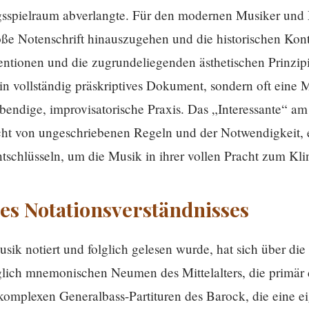
gsspielraum abverlangte. Für den modernen Musiker und 
loße Notenschrift hinauszugehen und die historischen Kont
tionen und die zugrundeliegenden ästhetischen Prinzipi
in vollständig präskriptives Dokument, sondern oft eine M
ebendige, improvisatorische Praxis. Das „Interessante“ am 
icht von ungeschriebenen Regeln und der Notwendigkeit, 
schlüsseln, um die Musik in ihrer vollen Pracht zum Kli
des Notationsverständnisses
ik notiert und folglich gelesen wurde, hat sich über die
glich mnemonischen Neumen des Mittelalters, die primä
 komplexen Generalbass-Partituren des Barock, die eine e