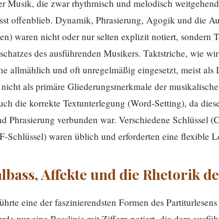
ner Musik, die zwar rhythmisch und melodisch weitgehend f
st offenblieb. Dynamik, Phrasierung, Agogik und die A
n) waren nicht oder nur selten explizit notiert, sondern 
schatzes des ausführenden Musikers. Taktstriche, wie wi
 allmählich und oft unregelmäßig eingesetzt, meist als L
 nicht als primäre Gliederungsmerkmale der musikalische
auch die korrekte Textunterlegung (Word-Setting), da dies
nd Phrasierung verbunden war. Verschiedene Schlüssel (C
F-Schlüssel) waren üblich und erforderten eine flexible Le
lbass, Affekte und die Rhetorik d
ührte eine der faszinierendsten Formen des Partiturlesens
rde nur eine Basslinie mit Ziffern notiert, die dem ausfü