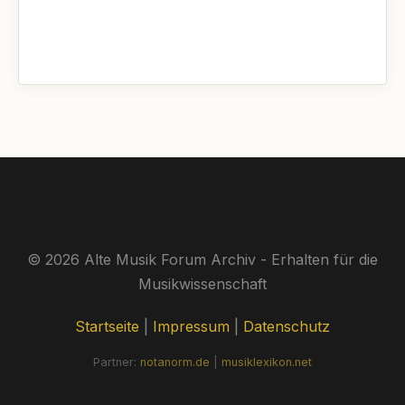
© 2026 Alte Musik Forum Archiv - Erhalten für die
Musikwissenschaft
Startseite
|
Impressum
|
Datenschutz
Partner:
notanorm.de
|
musiklexikon.net