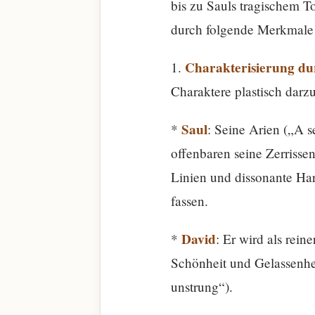
bis zu Sauls tragischem T
durch folgende Merkmale 
Charakterisierung d
1.
Charaktere plastisch darzu
Saul
*
: Seine Arien („A 
offenbaren seine Zerrisse
Linien und dissonante Har
fassen.
David
*
: Er wird als rein
Schönheit und Gelassenhei
unstrung“).