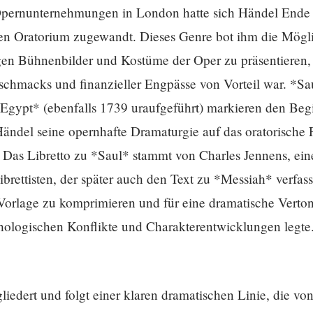
r Opernunternehmungen in London hatte sich Händel Ende 
 Oratorium zugewandt. Dieses Genre bot ihm die Mögli
igen Bühnenbilder und Kostüme der Oper zu präsentieren, w
hmacks und finanzieller Engpässe von Vorteil war. *Sau
n Egypt* (ebenfalls 1739 uraufgeführt) markieren den Beg
Händel seine opernhafte Dramaturgie auf das oratorische
 Das Libretto zu *Saul* stammt von Charles Jennens, ein
brettisten, der später auch den Text zu *Messiah* verfass
e Vorlage zu komprimieren und für eine dramatische Verto
hologischen Konflikte und Charakterentwicklungen legte
gliedert und folgt einer klaren dramatischen Linie, die v