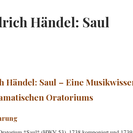
rich Händel: Saul
h Händel: Saul – Eine Musikwisse
ramatischen Oratoriums
hrung
Oratorium *Saul* (HWV 53), 1738 komponiert und 1739 ur