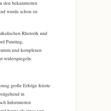
zu den bekanntesten
 und wurde schon zu
sikalischen Rhetorik und
rd Painting,
dentum und komplexen
t widerspiegeln.
ung große Erfolge feierte
weitgehend in
sch Informierten
ird heute als eines von