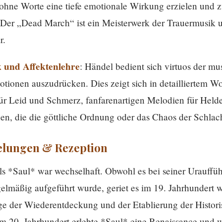
 ohne Worte eine tiefe emotionale Wirkung erzielen und 
 Der „Dead March“ ist ein Meisterwerk der Trauermusik
r.
k und Affektenlehre
: Händel bedient sich virtuos der mu
tionen auszudrücken. Dies zeigt sich in detailliertem Wo
ür Leid und Schmerz, fanfarenartigen Melodien für Hel
n, die die göttliche Ordnung oder das Chaos der Schlach
elungen & Rezeption
 *Saul* war wechselhaft. Obwohl es bei seiner Uraufführ
elmäßig aufgeführt wurde, geriet es im 19. Jahrhundert 
ge der Wiederentdeckung und der Etablierung der Histori
m 20. Jahrhundert erlebte *Saul* eine Renaissance und w