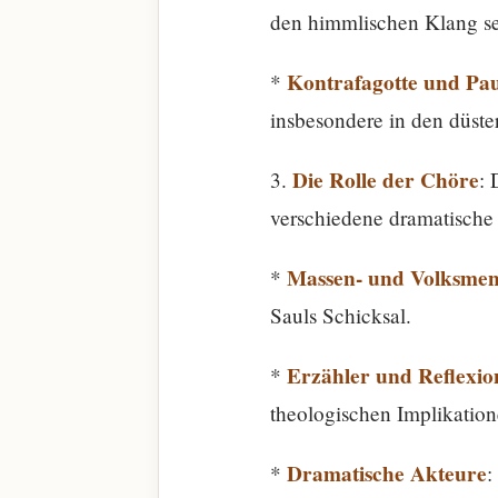
den himmlischen Klang se
Kontrafagotte und Pa
*
insbesondere in den düst
Die Rolle der Chöre
3.
: 
verschiedene dramatische
Massen- und Volksme
*
Sauls Schicksal.
Erzähler und Reflexio
*
theologischen Implikatio
Dramatische Akteure
*
: