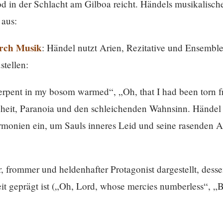
od in der Schlacht am Gilboa reicht. Händels musikalisch
aus:
urch Musik
: Händel nutzt Arien, Rezitative und Ensembl
stellen:
serpent in my bosom warmed“, „Oh, that I had been torn
nheit, Paranoia und den schleichenden Wahnsinn. Händel 
monien ein, um Sauls inneres Leid und seine rasenden A
er, frommer und heldenhafter Protagonist dargestellt, dess
t geprägt ist („Oh, Lord, whose mercies numberless“, „B