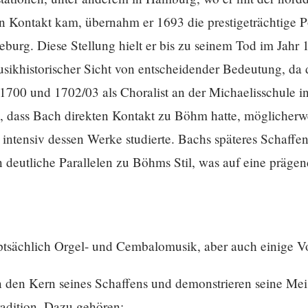
in Kontakt kam, übernahm er 1693 die prestigeträchtige P
eburg. Diese Stellung hielt er bis zu seinem Tod im Jahr 
usikhistorischer Sicht von entscheidender Bedeutung, da
700 und 1702/03 als Choralist an der Michaelisschule in
h, dass Bach direkten Kontakt zu Böhm hatte, möglicherwe
ntensiv dessen Werke studierte. Bachs späteres Schaffen
n deutliche Parallelen zu Böhms Stil, was auf eine präg
tsächlich Orgel- und Cembalomusik, aber auch einige V
n den Kern seines Schaffens und demonstrieren seine Me
adition. Dazu gehören: