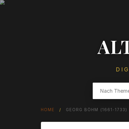
AL
DI
HOME
/
GEORG BÖHM (1661-1733)