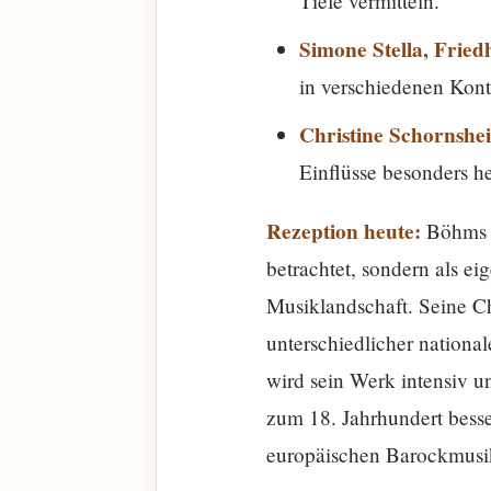
Tiefe vermitteln.
Simone Stella, Frie
in verschiedenen Kont
Christine Schornshe
Einflüsse besonders h
Rezeption heute:
Böhms W
betrachtet, sondern als ei
Musiklandschaft. Seine Ch
unterschiedlicher nationa
wird sein Werk intensiv 
zum 18. Jahrhundert besse
europäischen Barockmusi