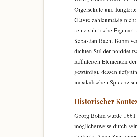
Orgelschule und fungierte
Œuvre zahlenmäßig nicht d
seine stilistische Eigena
Sebastian Bach. Böhm ver
dichten Stil der norddeu
raffinierten Elementen de
gewürdigt, dessen tiefgrün
musikalischen Sprache sei
Historischer Konte
Georg Böhm wurde 1661 in
möglicherweise durch sein
studierte. Nach Zwischen