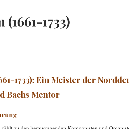
(1661-1733)
61-1733): Ein Meister der Nordde
nd Bachs Mentor
hrung
zählt zu den herausragenden Komponisten und Organist