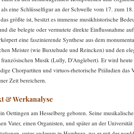
 als eine Schlüsselfigur an der Schwelle vom 17. zum 18
as größte ist, besitzt es immense musikhistorische Bede
rt und die belegte oder vermutete direkte Einflussnahme a
körpert eine faszinierende Synthese aus dem monumenta
tschen Meister (wie Buxtehude und Reincken) und den el
r französischen Musik (Lully, D'Anglebert). Er wird heute
dige Chorpartiten und virtuos-rhetorische Präludien das 
ner Zeit bereichern.
xt & Werkanalyse
 Oettingen am Hesselberg geboren. Seine musikalische 
en Vater, einen Organisten, und später an der Universität
stationen, unter anderem in Hamburg, wo er mit der nord