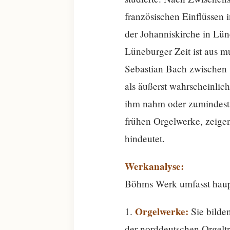
französischen Einflüssen 
der Johanniskirche in Lün
Lüneburger Zeit ist aus m
Sebastian Bach zwischen 1
als äußerst wahrscheinlic
ihm nahm oder zumindest i
frühen Orgelwerke, zeige
hindeutet.
Werkanalyse:
Böhms Werk umfasst haup
Orgelwerke:
1.
Sie bilde
der norddeutschen Orgeltr