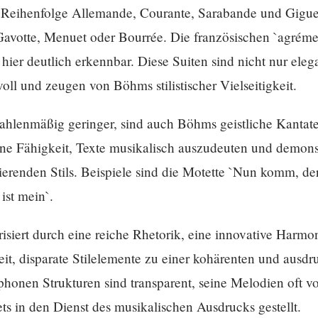
r Reihenfolge Allemande, Courante, Sarabande und Gigue 
Gavotte, Menuet oder Bourrée. Die französischen `agréme
d hier deutlich erkennbar. Diese Suiten sind nicht nur el
oll und zeugen von Böhms stilistischer Vielseitigkeit.
hlenmäßig geringer, sind auch Böhms geistliche Kantat
ne Fähigkeit, Texte musikalisch auszudeuten und demonst
erenden Stils. Beispiele sind die Motette `Nun komm, de
ist mein`.
isiert durch eine reiche Rhetorik, eine innovative Harmo
t, disparate Stilelemente zu einer kohärenten und ausdr
honen Strukturen sind transparent, seine Melodien oft vo
tets in den Dienst des musikalischen Ausdrucks gestellt.