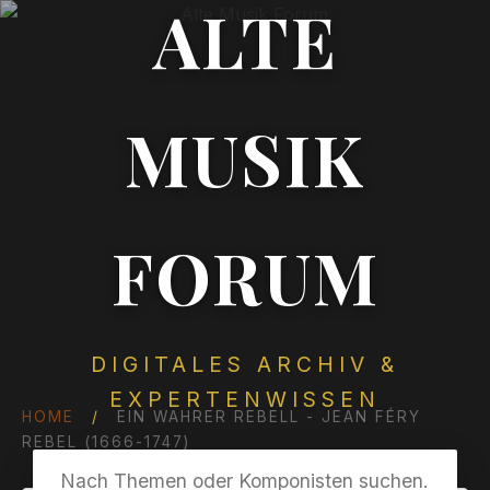
ALTE
MUSIK
FORUM
DIGITALES ARCHIV &
EXPERTENWISSEN
HOME
/
EIN WAHRER REBELL - JEAN FÉRY
REBEL (1666-1747)