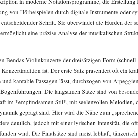
kription in moderne Notationsprogramme, die Erstellung
ung von Hörbeispielen durch digitale Instrumente oder sy
n entscheidender Schritt. Sie überwindet die Hürden der s
 ermöglicht eine präzise Analyse der musikalischen Stru
gen Bendas Violinkonzerte der dreisätzigen Form (schnell-
e Konzerttradition ist. Der erste Satz präsentiert oft ein kr
e und kantable Passagen lässt, durchzogen von Arpeggien
Bogenführungen. Die langsamen Sätze sind von besonde
ft im *empfindsamen Stil*, mit seelenvollen Melodien, d
ynamik geprägt sind. Hier wird die Nähe zum „sprechen
ers deutlich, jedoch mit einer lyrischen Intensität, die oft
nden wird. Die Finalsätze sind meist lebhaft, tänzerisch