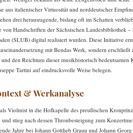
se aus italienischer Virtuosität und norddeutscher Empfin
tehen drei herausragende, bislang oft im Schatten verblie
 von Handschriften der Sächsischen Landesbibliothek – 
sden (SLUB) digital realisiert wurden. Diese Initiative er
 Auseinandersetzung mit Bendas Werk, sondern erschließt 
 und den Reichtum dieser musikhistorisch bedeutsamen K
seppe Tartini auf eindrucksvolle Weise belegen.
ontext & Werkanalyse
s Violinist in die Hofkapelle des preußischen Kronprinz
nd stieg nach dessen Thronbesteigung zum Konzertmeis
ende Jahre bei Johann Gottlieb Graun und Johann Georg 