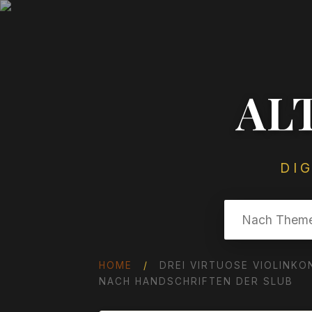
AL
DI
HOME
/
DREI VIRTUOSE VIOLINKO
NACH HANDSCHRIFTEN DER SLUB