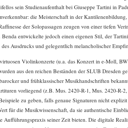
ellos sein Studienaufenthalt bei Giuseppe Tartini in Padua.
verkennbar: die Meisterschaft in der Kantilenenbildung, 
Raffinesse der Solopassagen zeugen von einer tiefen Veri
. Benda entwickelte jedoch einen eigenen Stil, der Tartin
fe des Ausdrucks und gelegentlich melancholischer Empfi
n virtuosen Violinkonzerte (u.a. das Konzert in e-Moll, 
wurden aus den reichen Beständen der SLUB Dresden gebo
rocker und frühklassischer Musikhandschriften bekannt 
artituren vorliegend (z.B. Mus. 2420-R-1, Mus. 2420-R-2
e Beispiele zu geben, falls genaue Signaturen nicht expliz
rt für die Musikwissenschaft, da sie authentische Einbl
Aufführungspraxis seiner Zeit bieten. Die digitale Reali