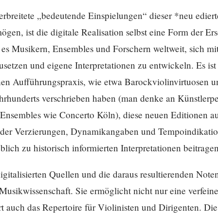
verbreitete „bedeutende Einspielungen“ dieser *neu edie
ögen, ist die digitale Realisation selbst eine Form der E
 es Musikern, Ensembles und Forschern weltweit, sich mi
setzen und eigene Interpretationen zu entwickeln. Es ist
chen Aufführungspraxis, wie etwa Barockviolinvirtuosen u
ahrhunderts verschrieben haben (man denke an Künstlerp
r Ensembles wie Concerto Köln), diese neuen Editionen a
ng der Verzierungen, Dynamikangaben und Tempoindikati
ich zu historisch informierten Interpretationen beitragen
igitalisierten Quellen und die daraus resultierenden Note
usikwissenschaft. Sie ermöglicht nicht nur eine verfeiner
t auch das Repertoire für Violinisten und Dirigenten. Di