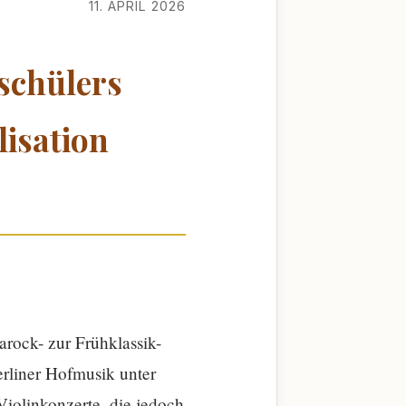
11. APRIL 2026
ischülers
lisation
arock- zur Frühklassik-
erliner Hofmusik unter
Violinkonzerte, die jedoch