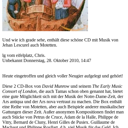
Und wie ich grade sehe, enthält diese schöne CD mit Musik von
Jehan Lescurel auch Motetten.
lg vom eifelplatz, Chris.
Unbekannt
Donnerstag, 28. Oktober 2010, 14:47
Heute eingetroffen und gleich voller Neugier aufgelegt und gehört!
Diese 2 CD-Box von
David Munrow
und seinem
The Early Music
Consort of London
, die auch Tamas schon oben genannt hat, bietet
eine gute Möglichkeit sich mit der Musik der Notre-Dame-Zeit, der
Ars antiqua und der Ars nova vertraut zu machen. Die Box enthält
eine Reihe von Motetten, aber auch Beispiele anderer musikalischer
Gattungen dieser Zeit. Außer anonymen Kompositionen findet man
auch Stücke von Petrus de Cruce, Adam de la Halle, Philippe de
Vitry, Bernard de Cluny, Henri Gilles de Pusiex. Guillaume de
Machaut und Philippe Royllart, d.h. viel Musik für das Geld. Ich