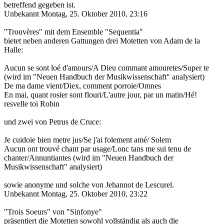
betreffend gegeben ist.
Unbekannt
Montag, 25. Oktober 2010, 23:16
"Trouvères" mit dem Ensemble "Sequentia"
bietet neben anderen Gattungen drei Motetten von Adam de la
Halle:
Aucun se sont loé d'amours/A Dieu commant amouretes/Super te
(wird im "Neuen Handbuch der Musikwissenschaft" analysiert)
De ma dame vient/Diex, comment porroie/Omnes
En mai, quant rosier sont flouri/L'autre jour, par un matin/Hé!
resvelle toi Robin
und zwei von Petrus de Cruce:
Je cuidoie bien metre jus/Se j'ai folement amé/ Solem
Aucun ont trouvé chant par usage/Lonc tans me sui tenu de
chanter/Annuntiantes (wird im "Neuen Handbuch der
Musikwissenschaft" analysiert)
sowie anonyme und solche von Jehannot de Lescurel.
Unbekannt
Montag, 25. Oktober 2010, 23:22
"Trois Soeurs" von "Sinfonye"
präsentiert die Motetten sowohl vollständig als auch die