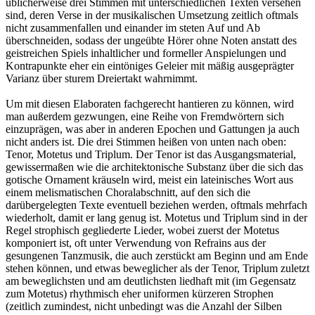
üblicherweise drei Stimmen mit unterschiedlichen Texten versehen
sind, deren Verse in der musikalischen Umsetzung zeitlich oftmals
nicht zusammenfallen und einander im steten Auf und Ab
überschneiden, sodass der ungeübte Hörer ohne Noten anstatt des
geistreichen Spiels inhaltlicher und formeller Anspielungen und
Kontrapunkte eher ein eintöniges Geleier mit mäßig ausgeprägter
Varianz über sturem Dreiertakt wahrnimmt.
Um mit diesen Elaboraten fachgerecht hantieren zu können, wird
man außerdem gezwungen, eine Reihe von Fremdwörtern sich
einzuprägen, was aber in anderen Epochen und Gattungen ja auch
nicht anders ist. Die drei Stimmen heißen von unten nach oben:
Tenor, Motetus und Triplum. Der Tenor ist das Ausgangsmaterial,
gewissermaßen wie die architektonische Substanz über die sich das
gotische Ornament kräuseln wird, meist ein lateinisches Wort aus
einem melismatischen Choralabschnitt, auf den sich die
darübergelegten Texte eventuell beziehen werden, oftmals mehrfach
wiederholt, damit er lang genug ist. Motetus und Triplum sind in der
Regel strophisch gegliederte Lieder, wobei zuerst der Motetus
komponiert ist, oft unter Verwendung von Refrains aus der
gesungenen Tanzmusik, die auch zerstückt am Beginn und am Ende
stehen können, und etwas beweglicher als der Tenor, Triplum zuletzt
am beweglichsten und am deutlichsten liedhaft mit (im Gegensatz
zum Motetus) rhythmisch eher uniformen kürzeren Strophen
(zeitlich zumindest, nicht unbedingt was die Anzahl der Silben