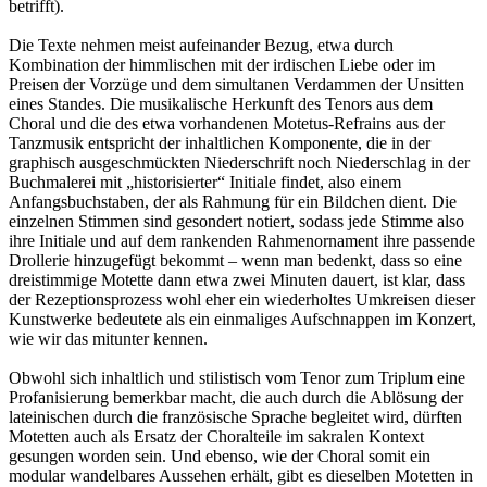
betrifft).
Die Texte nehmen meist aufeinander Bezug, etwa durch
Kombination der himmlischen mit der irdischen Liebe oder im
Preisen der Vorzüge und dem simultanen Verdammen der Unsitten
eines Standes. Die musikalische Herkunft des Tenors aus dem
Choral und die des etwa vorhandenen Motetus-Refrains aus der
Tanzmusik entspricht der inhaltlichen Komponente, die in der
graphisch ausgeschmückten Niederschrift noch Niederschlag in der
Buchmalerei mit „historisierter“ Initiale findet, also einem
Anfangsbuchstaben, der als Rahmung für ein Bildchen dient. Die
einzelnen Stimmen sind gesondert notiert, sodass jede Stimme also
ihre Initiale und auf dem rankenden Rahmenornament ihre passende
Drollerie hinzugefügt bekommt – wenn man bedenkt, dass so eine
dreistimmige Motette dann etwa zwei Minuten dauert, ist klar, dass
der Rezeptionsprozess wohl eher ein wiederholtes Umkreisen dieser
Kunstwerke bedeutete als ein einmaliges Aufschnappen im Konzert,
wie wir das mitunter kennen.
Obwohl sich inhaltlich und stilistisch vom Tenor zum Triplum eine
Profanisierung bemerkbar macht, die auch durch die Ablösung der
lateinischen durch die französische Sprache begleitet wird, dürften
Motetten auch als Ersatz der Choralteile im sakralen Kontext
gesungen worden sein. Und ebenso, wie der Choral somit ein
modular wandelbares Aussehen erhält, gibt es dieselben Motetten in