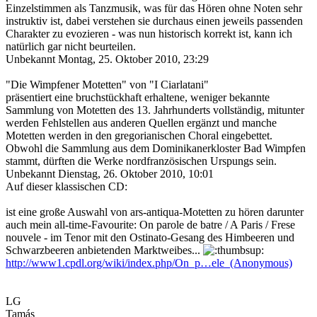
Einzelstimmen als Tanzmusik, was für das Hören ohne Noten sehr
instruktiv ist, dabei verstehen sie durchaus einen jeweils passenden
Charakter zu evozieren - was nun historisch korrekt ist, kann ich
natürlich gar nicht beurteilen.
Unbekannt
Montag, 25. Oktober 2010, 23:29
"Die Wimpfener Motetten" von "I Ciarlatani"
präsentiert eine bruchstückhaft erhaltene, weniger bekannte
Sammlung von Motetten des 13. Jahrhunderts vollständig, mitunter
werden Fehlstellen aus anderen Quellen ergänzt und manche
Motetten werden in den gregorianischen Choral eingebettet.
Obwohl die Sammlung aus dem Dominikanerkloster Bad Wimpfen
stammt, dürften die Werke nordfranzösischen Urspungs sein.
Unbekannt
Dienstag, 26. Oktober 2010, 10:01
Auf dieser klassischen CD:
ist eine große Auswahl von ars-antiqua-Motetten zu hören darunter
auch mein all-time-Favourite: On parole de batre / A Paris / Frese
nouvele - im Tenor mit den Ostinato-Gesang des Himbeeren und
Schwarzbeeren anbietenden Marktweibes...
http://www1.cpdl.org/wiki/index.php/On_p…ele_(Anonymous)
LG
Tamás