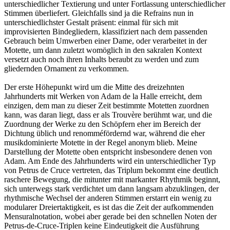
unterschiedlicher Textierung und unter Fortlassung unterschiedlicher
Stimmen überliefert. Gleichfalls sind ja die Refrains nun in
unterschiedlichster Gestalt präsent: einmal für sich mit
improvisierten Bindegliedern, klassifiziert nach dem passenden
Gebrauch beim Umwerben einer Dame, oder verarbeitet in der
Motette, um dann zuletzt womöglich in den sakralen Kontext
versetzt auch noch ihren Inhalts beraubt zu werden und zum
gliedernden Ornament zu verkommen.
Der erste Höhepunkt wird um die Mitte des dreizehnten
Jahrhunderts mit Werken von Adam de la Halle erreicht, dem
einzigen, dem man zu dieser Zeit bestimmte Motetten zuordnen
kann, was daran liegt, dass er als Trouvère berühmt war, und die
Zuordnung der Werke zu den Schöpfern eher im Bereich der
Dichtung üblich und renomméfördernd war, während die eher
musikdominierte Motette in der Regel anonym blieb. Meine
Darstellung der Motette oben entspricht insbesondere denen von
Adam. Am Ende des Jahrhunderts wird ein unterschiedlicher Typ
von Petrus de Cruce vertreten, das Triplum bekommt eine deutlich
raschere Bewegung, die mitunter mit markanter Rhythmik beginnt,
sich unterwegs stark verdichtet um dann langsam abzuklingen, der
rhythmische Wechsel der anderen Stimmen erstarrt ein wenig zu
modularer Dreiertaktigkeit, es ist das die Zeit der aufkommenden
Mensuralnotation, wobei aber gerade bei den schnellen Noten der
Petrus-de-Cruce-Triplen keine Eindeutigkeit die Ausführung