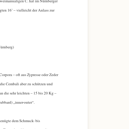
zweimanualigen C. hat im Nürnberger
gten 16’ – vielleicht der Anlass zur
Nürnberg)
orpora – oft aus Zypresse oder Zeder
 die Cembali aber zu schützen und
n die sehr leichten – 15 bis 20 Kg –
ubbard) „inner-outer“.
 genügte dem Schmuck- bis