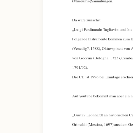
(Museums-)Sammlungen.
Da wäre zunächst
„Luigi Ferdinando Tagliavini and his
Folgende Instrumente kommen zum Eins
/Venedig?, 1588), Oktavspinett von 
von Goccini (Bologna, 1725), Cembal
1791/92).
Die CD ist 1996 bei Ermitage ersch
Auf youtube bekommt man aber ein ne
„Gustav Leonhardt an historischen C
Grimaldi (Messina, 1697) aus dem G