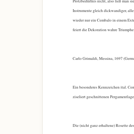
Protzbedürfnis nicht, also ließ man s
Instrumente gleich dickwandiger, aller
wieder nur ein Cembalo in einem Extra
feiert die Dekoration wahre Triumphe
Carlo Grimaldi, Messina, 1697 (Ger
Ein besonderes Kennzeichen ital. Cemb
ziseliert geschnittenen Pergamentlag
Die (nicht ganz erhaltene) Rosette d