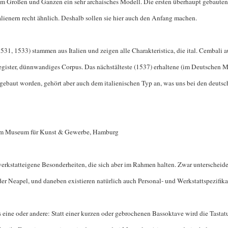
im Großen und Ganzen ein sehr archaisches Modell. Die ersten überhaupt gebaute
lienern recht ähnlich. Deshalb sollen sie hier auch den Anfang machen.
1531, 1533) stammen aus Italien und zeigen alle Charakteristica, die ital. Cembali
-Register, dünnwandiges Corpus. Das nächstälteste (1537) erhaltene (im Deutschen
gebaut worden, gehört aber auch dem italienischen Typ an, was uns bei den deutsc
 im Museum für Kunst & Gewerbe, Hamburg
rkstatteigene Besonderheiten, die sich aber im Rahmen halten. Zwar unterscheid
r Neapel, und daneben existieren natürlich auch Personal- und Werkstattspezifika
as eine oder andere: Statt einer kurzen oder gebrochenen Bassoktave wird die Tastat