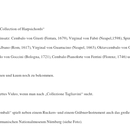
 Collection of Harpsichords“
atz: Cembalo von Giusti (Ferrara, 1679), Virginal von Fabri (Neapel,1598), Spin
Albano (Rom, 1617), Virginal von Guarracino (Neapel, 1663), Oktavcembalo von 
o von Goccini (Bologna, 1721), Cembalo-Pianoforte von Ferrini (Florenz, 1746) u
ienen und kaum noch zu bekommen.
ttes Video, wenn man nach „Collezione Tagliavini“ sucht.
embali“ spielt neben einem Ruckers- und einem Gräbner-Instrument auch das groß
ermanischen Nationalmuseum Nürnberg (siehe Foto).