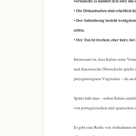
vortäuscht; es handelt sich aber um 
• Die Diskantsaiten sind erheblich k
• Der Saitenbezug besteht wenigstens
selten.
• Der Ton ist trocken, eher kurz, bei
Interessant ist, dass Italien seine V
und französische Oberschicht spielte i
preisgünstigeren Virginalen – als auc
Später hält man – neben Italien natür
von portugiesischen und spanischen se
Es gibt eine Reihe von Aufnahmen mit