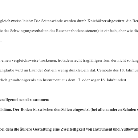
rgleichsweise leicht: Die Seitenwände werden durch Kniehölzer abgestützt, die Be
e das Schwingungsverhalten des Resonanzbodens steuern) ist einfach, aber wie di
.
 einen vergleichsweise trockenen, trotzdem recht tragfähigen Ton, der nicht so lan
ngfarbe wird im Lauf der Zeit ein wenig dunkler, ein ital. Cembalo des 18. Jahrh
tlich grundtöniger als ein Instrument aus dem 17. oder sogar 16. Jahrhundert.
 verallgemeinernd zusammen:
d dünn. Der Boden ist zwischen den Seiten eingesetzt (bei allen anderen Schulen 
“, bei dem die äußere Gestaltung eine Zweiteiligkeit von Instrument und Aufbewa