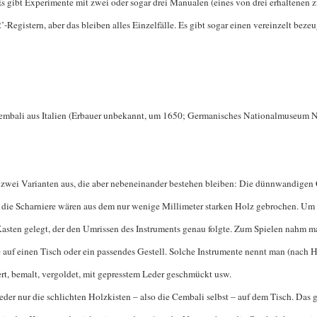
 gibt Experimente mit zwei oder sogar drei Manualen (eines von drei erhaltenen 
-Registern, aber das bleiben alles Einzelfälle. Es gibt sogar einen vereinzelt bezeu
embali aus Italien (Erbauer unbekannt, um 1650; Germanisches Nationalmuseum 
 zwei Varianten aus, die aber nebeneinander bestehen bleiben: Die dünnwandigen C
, die Scharniere wären aus dem nur wenige Millimeter starken Holz gebrochen. Um
asten gelegt, der den Umrissen des Instruments genau folgte. Zum Spielen nahm ma
 auf einen Tisch oder ein passendes Gestell. Solche Instrumente nennt man (nach H
ert, bemalt, vergoldet, mit gepresstem Leder geschmückt usw.
der nur die schlichten Holzkisten – also die Cembali selbst – auf dem Tisch. Das