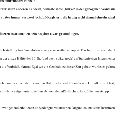
eine untrennbare Einheit.
ürzer als in anderen Ländern, deshalb ist die ‚Kurve‘ in der gebogenen Wand auc
 später immer aus zwei Achtfuß-Registern, die häufig nicht einmal einzeln schal
 älteren Instrumenten heller, später etwas grundtöniger.
ormachtstellung im Cembalobau eine ganze Weile behauptet. Das betrifft sowohl den 
n der ersten Hälfte des 16. Jh. (und auch später noch) auf italienischen Instrument
h die Vorbildfunktion: Egal wo ein Cembalo zu dieser Zeit gebaut wurde, es gehorc
lich – nur noch auf der iberischen Halbinsel ebenfalls an diesem Grundkonzept fest
hr viel weniger unterscheiden als von niederländischen, französischen etc. pp.
 weitgehend erhaltenen und/oder gut restaurierten Originalen, meistens Instrumen