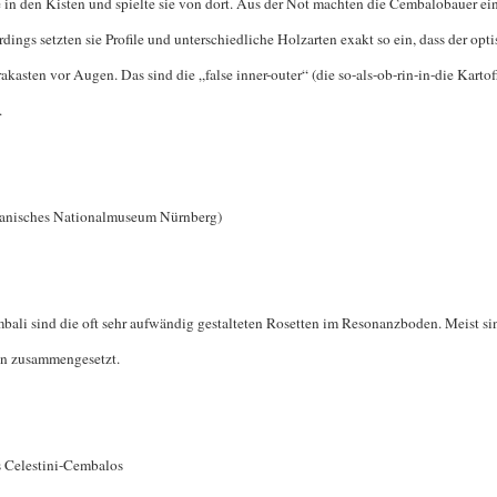
ie in den Kisten und spielte sie von dort. Aus der Not machten die Cembalobauer e
dings setzten sie Profile und unterschiedliche Holzarten exakt so ein, dass der opt
kasten vor Augen. Das sind die „false inner-outer“ (die so-als-ob-rin-in-die Kartof
.
manisches Nationalmuseum Nürnberg)
ali sind die oft sehr aufwändig gestalteten Rosetten im Resonanzboden. Meist sin
en zusammengesetzt.
es Celestini-Cembalos