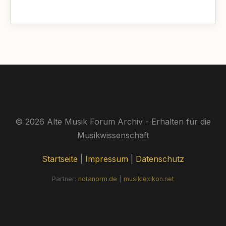
© 2026 Alte Musik Forum Archiv - Erhalten für die
Musikwissenschaft
Startseite
|
Impressum
|
Datenschutz
Partner:
notanorm.de
|
musiklexikon.net