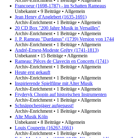
Archiv-Enrichment
•
1 Beiträge
•
Allgemein
Francoeur (1698-1787) - im Schatten Rameaus
Unbekannt
•
9 Beiträge
•
Allgemein
Jean Henry d'Anglebert (1635-1691)
Archiv-Enrichment
•
1 Beiträge
•
Allgemein
20 CD Box "200 Jahre Musik in Versailles"
Archiv-Enrichment
•
1 Beiträge
•
Allgemein
J. P. Rameau "Dardanus" (1739) Version von 1744
Archiv-Enrichment
•
1 Beiträge
•
Allgemein
André-Ernest-Modeste Grétry (1741-1813)
Unbekannt
•
15 Beiträge
•
Allgemein
Rameau: Pièces de Clavecin en Concerts (1741)
Archiv-Enrichment
•
1 Beiträge
•
Allgemein
Heute erst gekauft
Archiv-Enrichment
•
1 Beiträge
•
Allgemein
Inspirierende Spielfilme mit Alter Musik
Archiv-Enrichment
•
1 Beiträge
•
Allgemein
Fryderyk Chopin auf historischen Instrumenten
Archiv-Enrichment
•
1 Beiträge
•
Allgemein
Schnäppchenjäger aufgepasst!
Archiv-Enrichment
•
1 Beiträge
•
Allgemein
Alte Musik Köln
Unbekannt
•
8 Beiträge
•
Allgemein
Louis Couperin (1626?-1661)
Archiv-Enrichment
•
1 Beiträge
•
Allgemein