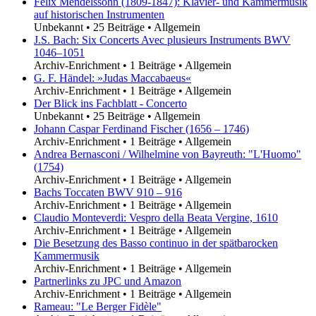
Felix Mendelssohn (1809-1847): Klavier- und Kammermusik
auf historischen Instrumenten
Unbekannt
•
25 Beiträge
•
Allgemein
J.S. Bach: Six Concerts Avec plusieurs Instruments BWV
1046–1051
Archiv-Enrichment
•
1 Beiträge
•
Allgemein
G. F. Händel: »Judas Maccabaeus«
Archiv-Enrichment
•
1 Beiträge
•
Allgemein
Der Blick ins Fachblatt - Concerto
Unbekannt
•
25 Beiträge
•
Allgemein
Johann Caspar Ferdinand Fischer (1656 – 1746)
Archiv-Enrichment
•
1 Beiträge
•
Allgemein
Andrea Bernasconi / Wilhelmine von Bayreuth: "L'Huomo"
(1754)
Archiv-Enrichment
•
1 Beiträge
•
Allgemein
Bachs Toccaten BWV 910 – 916
Archiv-Enrichment
•
1 Beiträge
•
Allgemein
Claudio Monteverdi: Vespro della Beata Vergine, 1610
Archiv-Enrichment
•
1 Beiträge
•
Allgemein
Die Besetzung des Basso continuo in der spätbarocken
Kammermusik
Archiv-Enrichment
•
1 Beiträge
•
Allgemein
Partnerlinks zu JPC und Amazon
Archiv-Enrichment
•
1 Beiträge
•
Allgemein
Rameau: "Le Berger Fidèle"