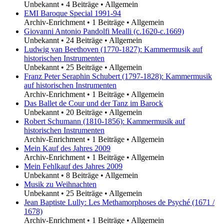
Unbekannt
•
4 Beiträge
•
Allgemein
EMI Baroque Special 1991-94
Archiv-Enrichment
•
1 Beiträge
•
Allgemein
Giovanni Antonio Pandolfi Mealli (c.1620-c.1669)
Unbekannt
•
24 Beiträge
•
Allgemein
Ludwig van Beethoven (1770-1827): Kammermusik auf
historischen Instrumenten
Unbekannt
•
25 Beiträge
•
Allgemein
Franz Peter Seraphin Schubert (1797-1828): Kammermusik
auf historischen Instrumenten
Archiv-Enrichment
•
1 Beiträge
•
Allgemein
Das Ballet de Cour und der Tanz im Barock
Unbekannt
•
20 Beiträge
•
Allgemein
Robert Schumann (1810-1856): Kammermusik auf
historischen Instrumenten
Archiv-Enrichment
•
1 Beiträge
•
Allgemein
Mein Kauf des Jahres 2009
Archiv-Enrichment
•
1 Beiträge
•
Allgemein
Mein Fehlkauf des Jahres 2009
Unbekannt
•
8 Beiträge
•
Allgemein
Musik zu Weihnachten
Unbekannt
•
25 Beiträge
•
Allgemein
Jean Baptiste Lully: Les Methamorphoses de Psyché (1671 /
1678)
Archiv-Enrichment
•
1 Beiträge
•
Allgemein