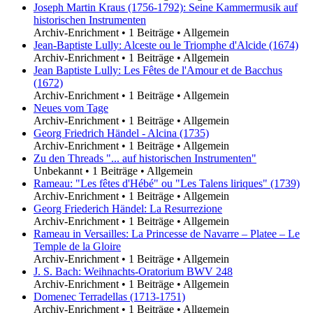
Joseph Martin Kraus (1756-1792): Seine Kammermusik auf
historischen Instrumenten
Archiv-Enrichment
•
1 Beiträge
•
Allgemein
Jean-Baptiste Lully: Alceste ou le Triomphe d'Alcide (1674)
Archiv-Enrichment
•
1 Beiträge
•
Allgemein
Jean Baptiste Lully: Les Fêtes de l'Amour et de Bacchus
(1672)
Archiv-Enrichment
•
1 Beiträge
•
Allgemein
Neues vom Tage
Archiv-Enrichment
•
1 Beiträge
•
Allgemein
Georg Friedrich Händel - Alcina (1735)
Archiv-Enrichment
•
1 Beiträge
•
Allgemein
Zu den Threads "... auf historischen Instrumenten"
Unbekannt
•
1 Beiträge
•
Allgemein
Rameau: "Les fêtes d'Hébé" ou "Les Talens liriques" (1739)
Archiv-Enrichment
•
1 Beiträge
•
Allgemein
Georg Friederich Händel: La Resurrezione
Archiv-Enrichment
•
1 Beiträge
•
Allgemein
Rameau in Versailles: La Princesse de Navarre – Platee – Le
Temple de la Gloire
Archiv-Enrichment
•
1 Beiträge
•
Allgemein
J. S. Bach: Weihnachts-Oratorium BWV 248
Archiv-Enrichment
•
1 Beiträge
•
Allgemein
Domenec Terradellas (1713-1751)
Archiv-Enrichment
•
1 Beiträge
•
Allgemein