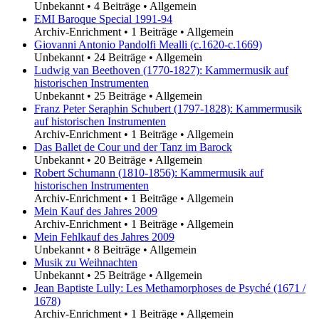
Unbekannt
•
4 Beiträge
•
Allgemein
EMI Baroque Special 1991-94
Archiv-Enrichment
•
1 Beiträge
•
Allgemein
Giovanni Antonio Pandolfi Mealli (c.1620-c.1669)
Unbekannt
•
24 Beiträge
•
Allgemein
Ludwig van Beethoven (1770-1827): Kammermusik auf
historischen Instrumenten
Unbekannt
•
25 Beiträge
•
Allgemein
Franz Peter Seraphin Schubert (1797-1828): Kammermusik
auf historischen Instrumenten
Archiv-Enrichment
•
1 Beiträge
•
Allgemein
Das Ballet de Cour und der Tanz im Barock
Unbekannt
•
20 Beiträge
•
Allgemein
Robert Schumann (1810-1856): Kammermusik auf
historischen Instrumenten
Archiv-Enrichment
•
1 Beiträge
•
Allgemein
Mein Kauf des Jahres 2009
Archiv-Enrichment
•
1 Beiträge
•
Allgemein
Mein Fehlkauf des Jahres 2009
Unbekannt
•
8 Beiträge
•
Allgemein
Musik zu Weihnachten
Unbekannt
•
25 Beiträge
•
Allgemein
Jean Baptiste Lully: Les Methamorphoses de Psyché (1671 /
1678)
Archiv-Enrichment
•
1 Beiträge
•
Allgemein