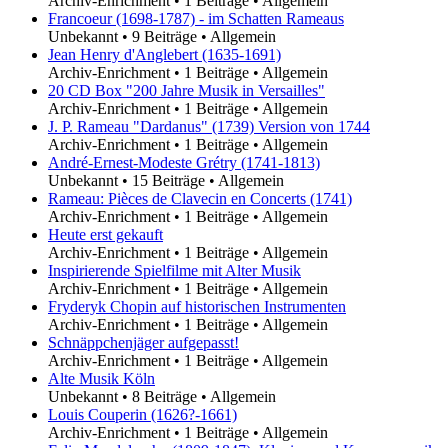
Archiv-Enrichment
•
1 Beiträge
•
Allgemein
Francoeur (1698-1787) - im Schatten Rameaus
Unbekannt
•
9 Beiträge
•
Allgemein
Jean Henry d'Anglebert (1635-1691)
Archiv-Enrichment
•
1 Beiträge
•
Allgemein
20 CD Box "200 Jahre Musik in Versailles"
Archiv-Enrichment
•
1 Beiträge
•
Allgemein
J. P. Rameau "Dardanus" (1739) Version von 1744
Archiv-Enrichment
•
1 Beiträge
•
Allgemein
André-Ernest-Modeste Grétry (1741-1813)
Unbekannt
•
15 Beiträge
•
Allgemein
Rameau: Pièces de Clavecin en Concerts (1741)
Archiv-Enrichment
•
1 Beiträge
•
Allgemein
Heute erst gekauft
Archiv-Enrichment
•
1 Beiträge
•
Allgemein
Inspirierende Spielfilme mit Alter Musik
Archiv-Enrichment
•
1 Beiträge
•
Allgemein
Fryderyk Chopin auf historischen Instrumenten
Archiv-Enrichment
•
1 Beiträge
•
Allgemein
Schnäppchenjäger aufgepasst!
Archiv-Enrichment
•
1 Beiträge
•
Allgemein
Alte Musik Köln
Unbekannt
•
8 Beiträge
•
Allgemein
Louis Couperin (1626?-1661)
Archiv-Enrichment
•
1 Beiträge
•
Allgemein