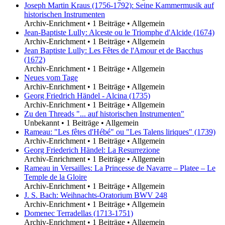
Joseph Martin Kraus (1756-1792): Seine Kammermusik auf
historischen Instrumenten
Archiv-Enrichment
•
1 Beiträge
•
Allgemein
Jean-Baptiste Lully: Alceste ou le Triomphe d'Alcide (1674)
Archiv-Enrichment
•
1 Beiträge
•
Allgemein
Jean Baptiste Lully: Les Fêtes de l'Amour et de Bacchus
(1672)
Archiv-Enrichment
•
1 Beiträge
•
Allgemein
Neues vom Tage
Archiv-Enrichment
•
1 Beiträge
•
Allgemein
Georg Friedrich Händel - Alcina (1735)
Archiv-Enrichment
•
1 Beiträge
•
Allgemein
Zu den Threads "... auf historischen Instrumenten"
Unbekannt
•
1 Beiträge
•
Allgemein
Rameau: "Les fêtes d'Hébé" ou "Les Talens liriques" (1739)
Archiv-Enrichment
•
1 Beiträge
•
Allgemein
Georg Friederich Händel: La Resurrezione
Archiv-Enrichment
•
1 Beiträge
•
Allgemein
Rameau in Versailles: La Princesse de Navarre – Platee – Le
Temple de la Gloire
Archiv-Enrichment
•
1 Beiträge
•
Allgemein
J. S. Bach: Weihnachts-Oratorium BWV 248
Archiv-Enrichment
•
1 Beiträge
•
Allgemein
Domenec Terradellas (1713-1751)
Archiv-Enrichment
•
1 Beiträge
•
Allgemein