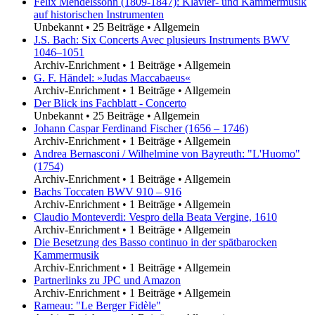
Felix Mendelssohn (1809-1847): Klavier- und Kammermusik
auf historischen Instrumenten
Unbekannt
•
25 Beiträge
•
Allgemein
J.S. Bach: Six Concerts Avec plusieurs Instruments BWV
1046–1051
Archiv-Enrichment
•
1 Beiträge
•
Allgemein
G. F. Händel: »Judas Maccabaeus«
Archiv-Enrichment
•
1 Beiträge
•
Allgemein
Der Blick ins Fachblatt - Concerto
Unbekannt
•
25 Beiträge
•
Allgemein
Johann Caspar Ferdinand Fischer (1656 – 1746)
Archiv-Enrichment
•
1 Beiträge
•
Allgemein
Andrea Bernasconi / Wilhelmine von Bayreuth: "L'Huomo"
(1754)
Archiv-Enrichment
•
1 Beiträge
•
Allgemein
Bachs Toccaten BWV 910 – 916
Archiv-Enrichment
•
1 Beiträge
•
Allgemein
Claudio Monteverdi: Vespro della Beata Vergine, 1610
Archiv-Enrichment
•
1 Beiträge
•
Allgemein
Die Besetzung des Basso continuo in der spätbarocken
Kammermusik
Archiv-Enrichment
•
1 Beiträge
•
Allgemein
Partnerlinks zu JPC und Amazon
Archiv-Enrichment
•
1 Beiträge
•
Allgemein
Rameau: "Le Berger Fidèle"