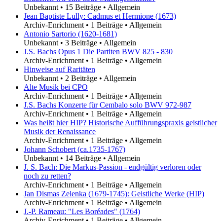
Unbekannt
•
15 Beiträge
•
Allgemein
Jean Baptiste Lully: Cadmus et Hermione (1673)
Archiv-Enrichment
•
1 Beiträge
•
Allgemein
Antonio Sartorio (1620-1681)
Unbekannt
•
3 Beiträge
•
Allgemein
J.S. Bachs Opus 1 Die Partiten BWV 825 - 830
Archiv-Enrichment
•
1 Beiträge
•
Allgemein
Hinweise auf Raritäten
Unbekannt
•
2 Beiträge
•
Allgemein
Alte Musik bei CPO
Archiv-Enrichment
•
1 Beiträge
•
Allgemein
J.S. Bachs Konzerte für Cembalo solo BWV 972-987
Archiv-Enrichment
•
1 Beiträge
•
Allgemein
Was heißt hier HIP? Historische Aufführungspraxis geistlicher
Musik der Renaissance
Archiv-Enrichment
•
1 Beiträge
•
Allgemein
Johann Schobert (ca.1735-1767)
Unbekannt
•
14 Beiträge
•
Allgemein
J. S. Bach: Die Markus-Passion - endgültig verloren oder
noch zu retten?
Archiv-Enrichment
•
1 Beiträge
•
Allgemein
Jan Dismas Zelenka (1679-1745): Geistliche Werke (HIP)
Archiv-Enrichment
•
1 Beiträge
•
Allgemein
J.-P. Rameau: "Les Boréades" (1764)
Archiv-Enrichment
•
1 Beiträge
•
Allgemein