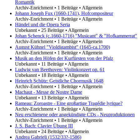
Romantik
Archiv-Enrichment
•
1 Beiträge
•
Allgemein
Johann Joseph Fux (1660-1741), Hofcompositeur
Archiv-Enrichment
•
1 Beiträge
•
Allgemein
Händel und die Opera Seria
Unbekannt
•
25 Beiträge
•
Allgemein
Johan Schenck (c.1660-1716) "Musicant" & "Hofkammerrat"
Archiv-Enrichment
•
1 Beiträge
•
Allgemein
August Kühnel "Violdigambist" (1645-ca.1700)
Archiv-Enrichment
•
1 Beiträge
•
Allgemein
Musik an den Höfen der Kurfürsten von der Pfalz
Unbekannt
•
11 Beiträge
•
Allgemein
Ludwig van Beethoven: Violinkonzert op. 61
Unbekannt
•
18 Beiträge
•
Allgemein
Heinrich Schütz: Geistliche Chormusik 1648
Archiv-Enrichment
•
1 Beiträge
•
Allgemein
Machaut - Messe de Nostre Dame
Unbekannt
•
13 Beiträge
•
Allgemein
Rameau: Zoroastre - Eine großartige Tragédie lyrique?
Archiv-Enrichment
•
1 Beiträge
•
Allgemein
Neu erschienene oder angekündigte CDs - Neuproduktionen
Archiv-Enrichment
•
1 Beiträge
•
Allgemein
J. S. Bach: Clavier Übung III
Unbekannt
•
24 Beiträge
•
Allgemein
Andrea Gabrieli (1532/33?-1586)