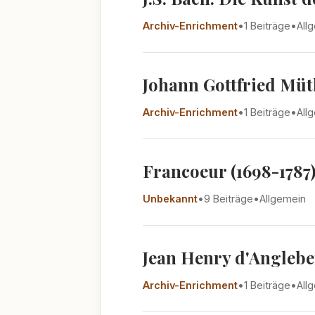
Archiv-Enrichment
•
1 Beiträge
•
All
Johann Gottfried Müth
Archiv-Enrichment
•
1 Beiträge
•
All
Francoeur (1698-1787
Unbekannt
•
9 Beiträge
•
Allgemein
Jean Henry d'Angleber
Archiv-Enrichment
•
1 Beiträge
•
All