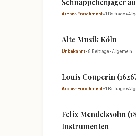
Schnäppchenjäger au
Archiv-Enrichment
•
1 Beiträge
•
All
Alte Musik Köln
Unbekannt
•
8 Beiträge
•
Allgemein
Louis Couperin (1626?
Archiv-Enrichment
•
1 Beiträge
•
All
Felix Mendelssohn (1
Instrumenten