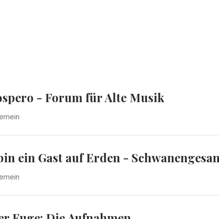
ospero - Forum für Alte Musik
gemein
 bin ein Gast auf Erden - Schwanenges
gemein
der Fuge: Die Aufnahmen