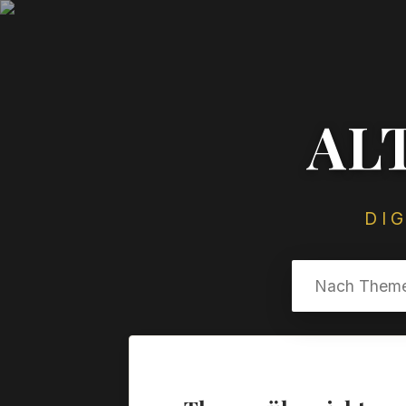
AL
DI