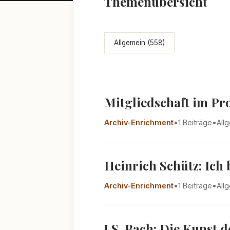
Themenübersicht
Allgemein (558)
Mitgliedschaft im Pr
Archiv-Enrichment
•
1 Beiträge
•
All
Heinrich Schütz: Ich
Archiv-Enrichment
•
1 Beiträge
•
All
J.S. Bach: Die Kunst 