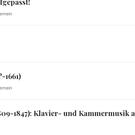
fgepasst!
gemein
-1661)
gemein
809-1847): Klavier- und Kammermusik a