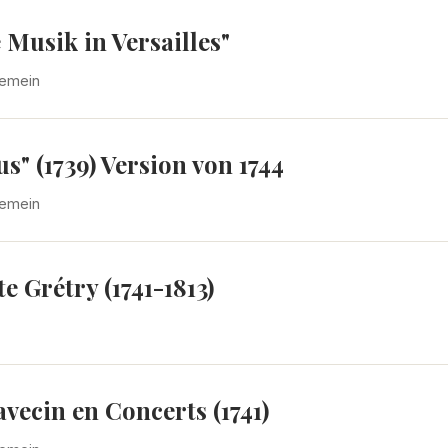
Musik in Versailles"
gemein
s" (1739) Version von 1744
gemein
 Grétry (1741-1813)
vecin en Concerts (1741)