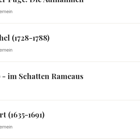
gemein
el (1728-1788)
gemein
) - im Schatten Rameaus
t (1635-1691)
gemein