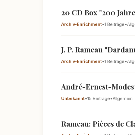
20 CD Box "200 Jahre 
Archiv-Enrichment
•
1 Beiträge
•
All
J. P. Rameau "Dardanu
Archiv-Enrichment
•
1 Beiträge
•
All
André-Ernest-Modeste
Unbekannt
•
15 Beiträge
•
Allgemein
Rameau: Pièces de Cla