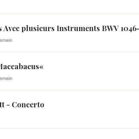
ts Avec plusieurs Instruments BWV 1046
gemein
 Maccabaeus«
gemein
tt - Concerto