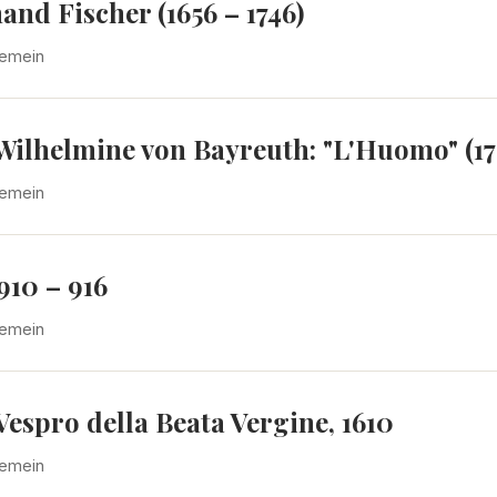
nd Fischer (1656 – 1746)
gemein
Wilhelmine von Bayreuth: "L'Huomo" (17
gemein
10 – 916
gemein
espro della Beata Vergine, 1610
gemein