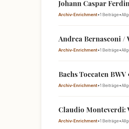
Johann Caspar Ferdina
Archiv-Enrichment
•
1 Beiträge
•
All
Andrea Bernasconi / 
Archiv-Enrichment
•
1 Beiträge
•
All
Bachs Toccaten BWV 9
Archiv-Enrichment
•
1 Beiträge
•
All
Claudio Monteverdi: V
Archiv-Enrichment
•
1 Beiträge
•
All