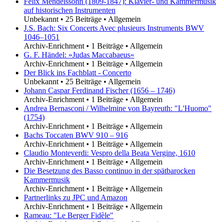
Felix Mendelssohn (1809-1847): Klavier- und Kammermusik
auf historischen Instrumenten
Unbekannt
•
25 Beiträge
•
Allgemein
J.S. Bach: Six Concerts Avec plusieurs Instruments BWV
1046–1051
Archiv-Enrichment
•
1 Beiträge
•
Allgemein
G. F. Händel: »Judas Maccabaeus«
Archiv-Enrichment
•
1 Beiträge
•
Allgemein
Der Blick ins Fachblatt - Concerto
Unbekannt
•
25 Beiträge
•
Allgemein
Johann Caspar Ferdinand Fischer (1656 – 1746)
Archiv-Enrichment
•
1 Beiträge
•
Allgemein
Andrea Bernasconi / Wilhelmine von Bayreuth: "L'Huomo"
(1754)
Archiv-Enrichment
•
1 Beiträge
•
Allgemein
Bachs Toccaten BWV 910 – 916
Archiv-Enrichment
•
1 Beiträge
•
Allgemein
Claudio Monteverdi: Vespro della Beata Vergine, 1610
Archiv-Enrichment
•
1 Beiträge
•
Allgemein
Die Besetzung des Basso continuo in der spätbarocken
Kammermusik
Archiv-Enrichment
•
1 Beiträge
•
Allgemein
Partnerlinks zu JPC und Amazon
Archiv-Enrichment
•
1 Beiträge
•
Allgemein
Rameau: "Le Berger Fidèle"