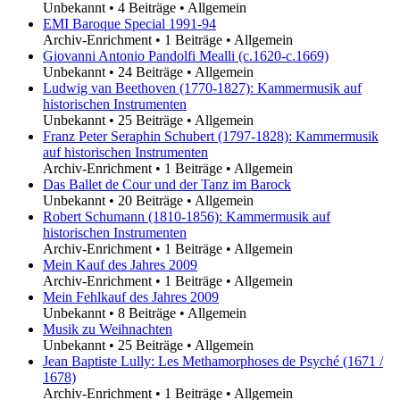
Unbekannt
•
4 Beiträge
•
Allgemein
EMI Baroque Special 1991-94
Archiv-Enrichment
•
1 Beiträge
•
Allgemein
Giovanni Antonio Pandolfi Mealli (c.1620-c.1669)
Unbekannt
•
24 Beiträge
•
Allgemein
Ludwig van Beethoven (1770-1827): Kammermusik auf
historischen Instrumenten
Unbekannt
•
25 Beiträge
•
Allgemein
Franz Peter Seraphin Schubert (1797-1828): Kammermusik
auf historischen Instrumenten
Archiv-Enrichment
•
1 Beiträge
•
Allgemein
Das Ballet de Cour und der Tanz im Barock
Unbekannt
•
20 Beiträge
•
Allgemein
Robert Schumann (1810-1856): Kammermusik auf
historischen Instrumenten
Archiv-Enrichment
•
1 Beiträge
•
Allgemein
Mein Kauf des Jahres 2009
Archiv-Enrichment
•
1 Beiträge
•
Allgemein
Mein Fehlkauf des Jahres 2009
Unbekannt
•
8 Beiträge
•
Allgemein
Musik zu Weihnachten
Unbekannt
•
25 Beiträge
•
Allgemein
Jean Baptiste Lully: Les Methamorphoses de Psyché (1671 /
1678)
Archiv-Enrichment
•
1 Beiträge
•
Allgemein