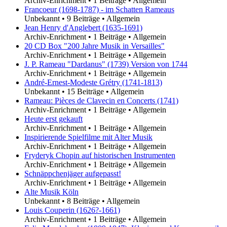
Archiv-Enrichment
•
1 Beiträge
•
Allgemein
Francoeur (1698-1787) - im Schatten Rameaus
Unbekannt
•
9 Beiträge
•
Allgemein
Jean Henry d'Anglebert (1635-1691)
Archiv-Enrichment
•
1 Beiträge
•
Allgemein
20 CD Box "200 Jahre Musik in Versailles"
Archiv-Enrichment
•
1 Beiträge
•
Allgemein
J. P. Rameau "Dardanus" (1739) Version von 1744
Archiv-Enrichment
•
1 Beiträge
•
Allgemein
André-Ernest-Modeste Grétry (1741-1813)
Unbekannt
•
15 Beiträge
•
Allgemein
Rameau: Pièces de Clavecin en Concerts (1741)
Archiv-Enrichment
•
1 Beiträge
•
Allgemein
Heute erst gekauft
Archiv-Enrichment
•
1 Beiträge
•
Allgemein
Inspirierende Spielfilme mit Alter Musik
Archiv-Enrichment
•
1 Beiträge
•
Allgemein
Fryderyk Chopin auf historischen Instrumenten
Archiv-Enrichment
•
1 Beiträge
•
Allgemein
Schnäppchenjäger aufgepasst!
Archiv-Enrichment
•
1 Beiträge
•
Allgemein
Alte Musik Köln
Unbekannt
•
8 Beiträge
•
Allgemein
Louis Couperin (1626?-1661)
Archiv-Enrichment
•
1 Beiträge
•
Allgemein