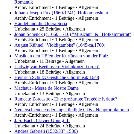
Romantik
Archiv-Enrichment
•
1 Beiträge
•
Allgemein
Johann Joseph Fux (1660-1741), Hofcompositeur
Archiv-Enrichment
•
1 Beiträge
•
Allgemein
Händel und die Opera Seria
Unbekannt
•
25 Beiträge
•
Allgemein
Johan Schenck (c.1660-1716) "Musicant" & "Hofkammerrat"
Archiv-Enrichment
•
1 Beiträge
•
Allgemein
August Kühnel "Violdigambist" (1645-ca.1700)
Archiv-Enrichment
•
1 Beiträge
•
Allgemein
Musik an den Höfen der Kurfürsten von der Pfalz
Unbekannt
•
11 Beiträge
•
Allgemein
Ludwig van Beethoven: Violinkonzert op. 61
Unbekannt
•
18 Beiträge
•
Allgemein
Heinrich Schütz: Geistliche Chormusik 1648
Archiv-Enrichment
•
1 Beiträge
•
Allgemein
Machaut - Messe de Nostre Dame
Unbekannt
•
13 Beiträge
•
Allgemein
Rameau: Zoroastre - Eine großartige Tragédie lyrique?
Archiv-Enrichment
•
1 Beiträge
•
Allgemein
Neu erschienene oder angekündigte CDs - Neuproduktionen
Archiv-Enrichment
•
1 Beiträge
•
Allgemein
J. S. Bach: Clavier Übung III
Unbekannt
•
24 Beiträge
•
Allgemein
Andrea Gabrieli (1532/33?-1586)