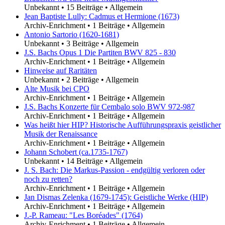
Unbekannt
•
15 Beiträge
•
Allgemein
Jean Baptiste Lully: Cadmus et Hermione (1673)
Archiv-Enrichment
•
1 Beiträge
•
Allgemein
Antonio Sartorio (1620-1681)
Unbekannt
•
3 Beiträge
•
Allgemein
J.S. Bachs Opus 1 Die Partiten BWV 825 - 830
Archiv-Enrichment
•
1 Beiträge
•
Allgemein
Hinweise auf Raritäten
Unbekannt
•
2 Beiträge
•
Allgemein
Alte Musik bei CPO
Archiv-Enrichment
•
1 Beiträge
•
Allgemein
J.S. Bachs Konzerte für Cembalo solo BWV 972-987
Archiv-Enrichment
•
1 Beiträge
•
Allgemein
Was heißt hier HIP? Historische Aufführungspraxis geistlicher
Musik der Renaissance
Archiv-Enrichment
•
1 Beiträge
•
Allgemein
Johann Schobert (ca.1735-1767)
Unbekannt
•
14 Beiträge
•
Allgemein
J. S. Bach: Die Markus-Passion - endgültig verloren oder
noch zu retten?
Archiv-Enrichment
•
1 Beiträge
•
Allgemein
Jan Dismas Zelenka (1679-1745): Geistliche Werke (HIP)
Archiv-Enrichment
•
1 Beiträge
•
Allgemein
J.-P. Rameau: "Les Boréades" (1764)
Archiv-Enrichment
•
1 Beiträge
•
Allgemein