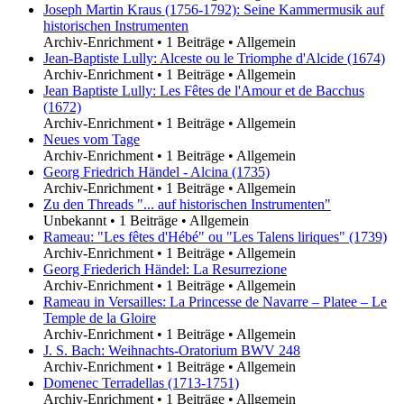
Joseph Martin Kraus (1756-1792): Seine Kammermusik auf
historischen Instrumenten
Archiv-Enrichment
•
1 Beiträge
•
Allgemein
Jean-Baptiste Lully: Alceste ou le Triomphe d'Alcide (1674)
Archiv-Enrichment
•
1 Beiträge
•
Allgemein
Jean Baptiste Lully: Les Fêtes de l'Amour et de Bacchus
(1672)
Archiv-Enrichment
•
1 Beiträge
•
Allgemein
Neues vom Tage
Archiv-Enrichment
•
1 Beiträge
•
Allgemein
Georg Friedrich Händel - Alcina (1735)
Archiv-Enrichment
•
1 Beiträge
•
Allgemein
Zu den Threads "... auf historischen Instrumenten"
Unbekannt
•
1 Beiträge
•
Allgemein
Rameau: "Les fêtes d'Hébé" ou "Les Talens liriques" (1739)
Archiv-Enrichment
•
1 Beiträge
•
Allgemein
Georg Friederich Händel: La Resurrezione
Archiv-Enrichment
•
1 Beiträge
•
Allgemein
Rameau in Versailles: La Princesse de Navarre – Platee – Le
Temple de la Gloire
Archiv-Enrichment
•
1 Beiträge
•
Allgemein
J. S. Bach: Weihnachts-Oratorium BWV 248
Archiv-Enrichment
•
1 Beiträge
•
Allgemein
Domenec Terradellas (1713-1751)
Archiv-Enrichment
•
1 Beiträge
•
Allgemein