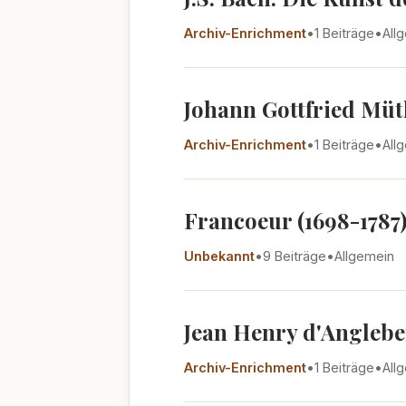
Archiv-Enrichment
•
1 Beiträge
•
All
Johann Gottfried Müth
Archiv-Enrichment
•
1 Beiträge
•
All
Francoeur (1698-1787
Unbekannt
•
9 Beiträge
•
Allgemein
Jean Henry d'Angleber
Archiv-Enrichment
•
1 Beiträge
•
All