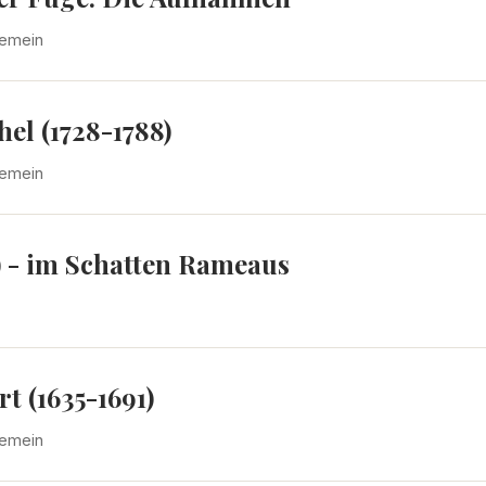
gemein
el (1728-1788)
gemein
) - im Schatten Rameaus
t (1635-1691)
gemein