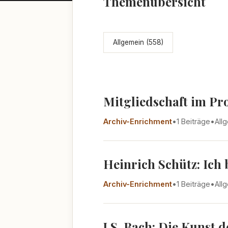
Themenübersicht
Allgemein (558)
Mitgliedschaft im Pr
Archiv-Enrichment
•
1 Beiträge
•
All
Heinrich Schütz: Ich
Archiv-Enrichment
•
1 Beiträge
•
All
J.S. Bach: Die Kunst 