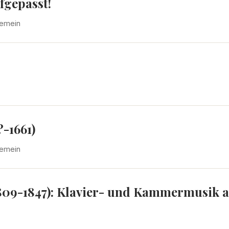
fgepasst!
gemein
-1661)
gemein
809-1847): Klavier- und Kammermusik a