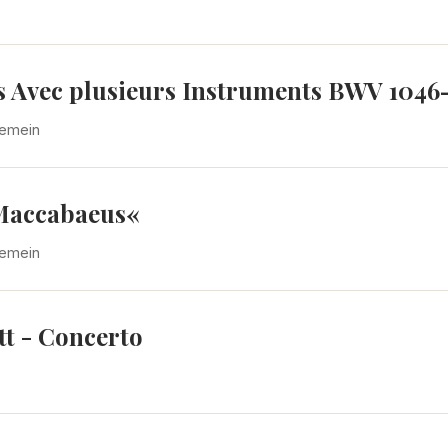
ts Avec plusieurs Instruments BWV 1046
gemein
 Maccabaeus«
gemein
tt - Concerto