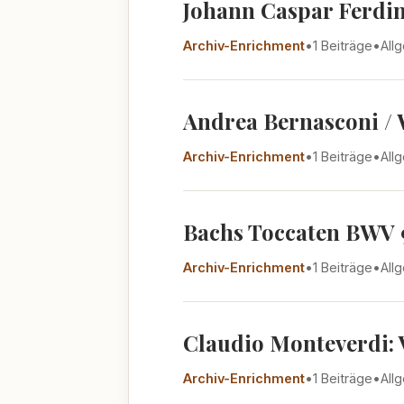
Johann Caspar Ferdina
Archiv-Enrichment
•
1 Beiträge
•
All
Andrea Bernasconi / 
Archiv-Enrichment
•
1 Beiträge
•
All
Bachs Toccaten BWV 9
Archiv-Enrichment
•
1 Beiträge
•
All
Claudio Monteverdi: V
Archiv-Enrichment
•
1 Beiträge
•
All