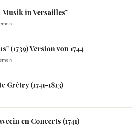
Musik in Versailles"
gemein
s" (1739) Version von 1744
gemein
 Grétry (1741-1813)
vecin en Concerts (1741)