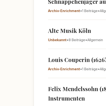
Schnäppchenjäger au
Archiv-Enrichment
•
1 Beiträge
•
All
Alte Musik Köln
Unbekannt
•
8 Beiträge
•
Allgemein
Louis Couperin (1626?
Archiv-Enrichment
•
1 Beiträge
•
All
Felix Mendelssohn (1
Instrumenten