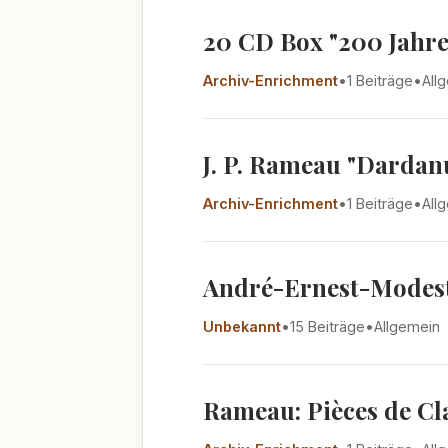
20 CD Box "200 Jahre 
Archiv-Enrichment
•
1 Beiträge
•
All
J. P. Rameau "Dardanu
Archiv-Enrichment
•
1 Beiträge
•
All
André-Ernest-Modeste
Unbekannt
•
15 Beiträge
•
Allgemein
Rameau: Pièces de Cla