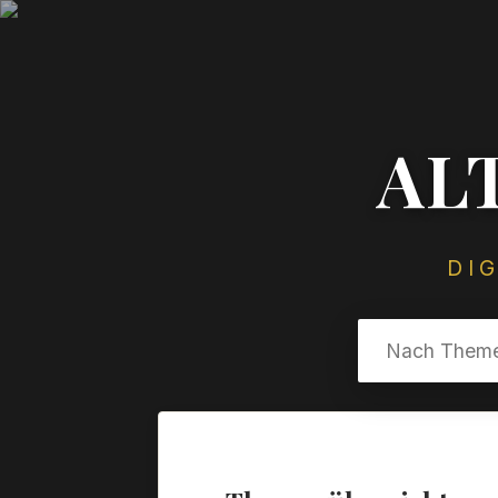
AL
DI