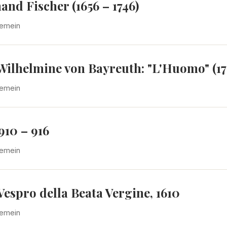
nd Fischer (1656 – 1746)
gemein
Wilhelmine von Bayreuth: "L'Huomo" (17
gemein
10 – 916
gemein
espro della Beata Vergine, 1610
gemein