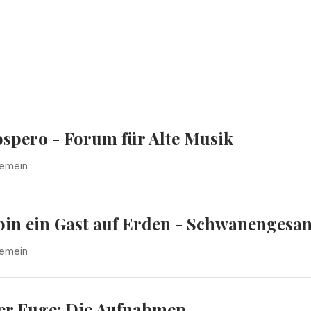
ospero - Forum für Alte Musik
gemein
 bin ein Gast auf Erden - Schwanenges
gemein
der Fuge: Die Aufnahmen