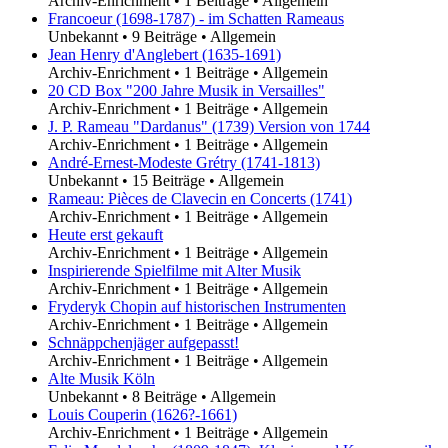
Archiv-Enrichment
•
1 Beiträge
•
Allgemein
Francoeur (1698-1787) - im Schatten Rameaus
Unbekannt
•
9 Beiträge
•
Allgemein
Jean Henry d'Anglebert (1635-1691)
Archiv-Enrichment
•
1 Beiträge
•
Allgemein
20 CD Box "200 Jahre Musik in Versailles"
Archiv-Enrichment
•
1 Beiträge
•
Allgemein
J. P. Rameau "Dardanus" (1739) Version von 1744
Archiv-Enrichment
•
1 Beiträge
•
Allgemein
André-Ernest-Modeste Grétry (1741-1813)
Unbekannt
•
15 Beiträge
•
Allgemein
Rameau: Pièces de Clavecin en Concerts (1741)
Archiv-Enrichment
•
1 Beiträge
•
Allgemein
Heute erst gekauft
Archiv-Enrichment
•
1 Beiträge
•
Allgemein
Inspirierende Spielfilme mit Alter Musik
Archiv-Enrichment
•
1 Beiträge
•
Allgemein
Fryderyk Chopin auf historischen Instrumenten
Archiv-Enrichment
•
1 Beiträge
•
Allgemein
Schnäppchenjäger aufgepasst!
Archiv-Enrichment
•
1 Beiträge
•
Allgemein
Alte Musik Köln
Unbekannt
•
8 Beiträge
•
Allgemein
Louis Couperin (1626?-1661)
Archiv-Enrichment
•
1 Beiträge
•
Allgemein