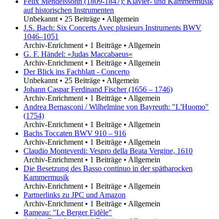
Felix Mendelssohn (1809-1847): Klavier- und Kammermusik
auf historischen Instrumenten
Unbekannt
•
25 Beiträge
•
Allgemein
J.S. Bach: Six Concerts Avec plusieurs Instruments BWV
1046–1051
Archiv-Enrichment
•
1 Beiträge
•
Allgemein
G. F. Händel: »Judas Maccabaeus«
Archiv-Enrichment
•
1 Beiträge
•
Allgemein
Der Blick ins Fachblatt - Concerto
Unbekannt
•
25 Beiträge
•
Allgemein
Johann Caspar Ferdinand Fischer (1656 – 1746)
Archiv-Enrichment
•
1 Beiträge
•
Allgemein
Andrea Bernasconi / Wilhelmine von Bayreuth: "L'Huomo"
(1754)
Archiv-Enrichment
•
1 Beiträge
•
Allgemein
Bachs Toccaten BWV 910 – 916
Archiv-Enrichment
•
1 Beiträge
•
Allgemein
Claudio Monteverdi: Vespro della Beata Vergine, 1610
Archiv-Enrichment
•
1 Beiträge
•
Allgemein
Die Besetzung des Basso continuo in der spätbarocken
Kammermusik
Archiv-Enrichment
•
1 Beiträge
•
Allgemein
Partnerlinks zu JPC und Amazon
Archiv-Enrichment
•
1 Beiträge
•
Allgemein
Rameau: "Le Berger Fidèle"