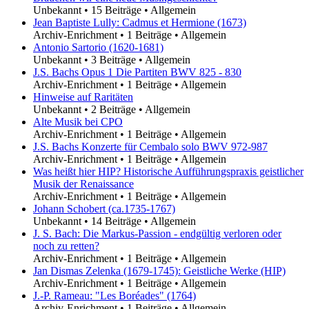
Unbekannt
•
15 Beiträge
•
Allgemein
Jean Baptiste Lully: Cadmus et Hermione (1673)
Archiv-Enrichment
•
1 Beiträge
•
Allgemein
Antonio Sartorio (1620-1681)
Unbekannt
•
3 Beiträge
•
Allgemein
J.S. Bachs Opus 1 Die Partiten BWV 825 - 830
Archiv-Enrichment
•
1 Beiträge
•
Allgemein
Hinweise auf Raritäten
Unbekannt
•
2 Beiträge
•
Allgemein
Alte Musik bei CPO
Archiv-Enrichment
•
1 Beiträge
•
Allgemein
J.S. Bachs Konzerte für Cembalo solo BWV 972-987
Archiv-Enrichment
•
1 Beiträge
•
Allgemein
Was heißt hier HIP? Historische Aufführungspraxis geistlicher
Musik der Renaissance
Archiv-Enrichment
•
1 Beiträge
•
Allgemein
Johann Schobert (ca.1735-1767)
Unbekannt
•
14 Beiträge
•
Allgemein
J. S. Bach: Die Markus-Passion - endgültig verloren oder
noch zu retten?
Archiv-Enrichment
•
1 Beiträge
•
Allgemein
Jan Dismas Zelenka (1679-1745): Geistliche Werke (HIP)
Archiv-Enrichment
•
1 Beiträge
•
Allgemein
J.-P. Rameau: "Les Boréades" (1764)
Archiv-Enrichment
•
1 Beiträge
•
Allgemein