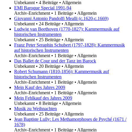
Unbekannt
•
4 Beiträge
•
Allgemein
EMI Baroque Special 1991-94
Archiv-Enrichment
•
1 Beiträge
•
Allgemein
Giovanni Antonio Pandolfi Mealli (c.1620-c.1669)
Unbekannt
•
24 Beiträge
•
Allgemein
Ludwig van Beethoven (1770-1827): Kammermusik auf
historischen Instrumenten
Unbekannt
•
25 Beiträge
•
Allgemein
Franz Peter Seraphin Schubert (1797-1828): Kammermusik
auf historischen Instrumenten
Archiv-Enrichment
•
1 Beiträge
•
Allgemein
Das Ballet de Cour und der Tanz im Barock
Unbekannt
•
20 Beiträge
•
Allgemein
Robert Schumann (1810-1856): Kammermusik auf
historischen Instrumenten
Archiv-Enrichment
•
1 Beiträge
•
Allgemein
Mein Kauf des Jahres 2009
Archiv-Enrichment
•
1 Beiträge
•
Allgemein
Mein Fehlkauf des Jahres 2009
Unbekannt
•
8 Beiträge
•
Allgemein
Musik zu Weihnachten
Unbekannt
•
25 Beiträge
•
Allgemein
Jean Baptiste Lully: Les Methamorphoses de Psyché (1671 /
1678)
Archiv-Enrichment
•
1 Beiträge
•
Allgemein