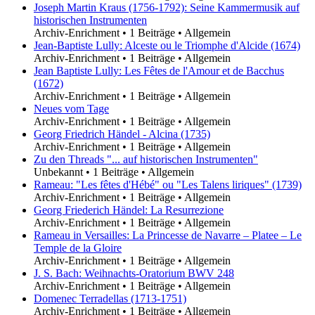
Joseph Martin Kraus (1756-1792): Seine Kammermusik auf
historischen Instrumenten
Archiv-Enrichment
•
1 Beiträge
•
Allgemein
Jean-Baptiste Lully: Alceste ou le Triomphe d'Alcide (1674)
Archiv-Enrichment
•
1 Beiträge
•
Allgemein
Jean Baptiste Lully: Les Fêtes de l'Amour et de Bacchus
(1672)
Archiv-Enrichment
•
1 Beiträge
•
Allgemein
Neues vom Tage
Archiv-Enrichment
•
1 Beiträge
•
Allgemein
Georg Friedrich Händel - Alcina (1735)
Archiv-Enrichment
•
1 Beiträge
•
Allgemein
Zu den Threads "... auf historischen Instrumenten"
Unbekannt
•
1 Beiträge
•
Allgemein
Rameau: "Les fêtes d'Hébé" ou "Les Talens liriques" (1739)
Archiv-Enrichment
•
1 Beiträge
•
Allgemein
Georg Friederich Händel: La Resurrezione
Archiv-Enrichment
•
1 Beiträge
•
Allgemein
Rameau in Versailles: La Princesse de Navarre – Platee – Le
Temple de la Gloire
Archiv-Enrichment
•
1 Beiträge
•
Allgemein
J. S. Bach: Weihnachts-Oratorium BWV 248
Archiv-Enrichment
•
1 Beiträge
•
Allgemein
Domenec Terradellas (1713-1751)
Archiv-Enrichment
•
1 Beiträge
•
Allgemein