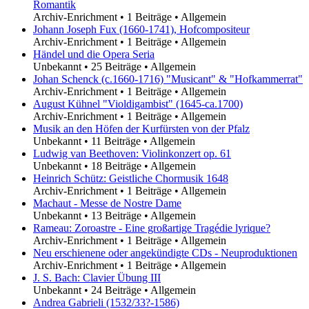
Romantik
Archiv-Enrichment
•
1 Beiträge
•
Allgemein
Johann Joseph Fux (1660-1741), Hofcompositeur
Archiv-Enrichment
•
1 Beiträge
•
Allgemein
Händel und die Opera Seria
Unbekannt
•
25 Beiträge
•
Allgemein
Johan Schenck (c.1660-1716) "Musicant" & "Hofkammerrat"
Archiv-Enrichment
•
1 Beiträge
•
Allgemein
August Kühnel "Violdigambist" (1645-ca.1700)
Archiv-Enrichment
•
1 Beiträge
•
Allgemein
Musik an den Höfen der Kurfürsten von der Pfalz
Unbekannt
•
11 Beiträge
•
Allgemein
Ludwig van Beethoven: Violinkonzert op. 61
Unbekannt
•
18 Beiträge
•
Allgemein
Heinrich Schütz: Geistliche Chormusik 1648
Archiv-Enrichment
•
1 Beiträge
•
Allgemein
Machaut - Messe de Nostre Dame
Unbekannt
•
13 Beiträge
•
Allgemein
Rameau: Zoroastre - Eine großartige Tragédie lyrique?
Archiv-Enrichment
•
1 Beiträge
•
Allgemein
Neu erschienene oder angekündigte CDs - Neuproduktionen
Archiv-Enrichment
•
1 Beiträge
•
Allgemein
J. S. Bach: Clavier Übung III
Unbekannt
•
24 Beiträge
•
Allgemein
Andrea Gabrieli (1532/33?-1586)