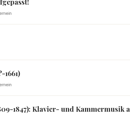
fgepasst!
gemein
-1661)
gemein
809-1847): Klavier- und Kammermusik a