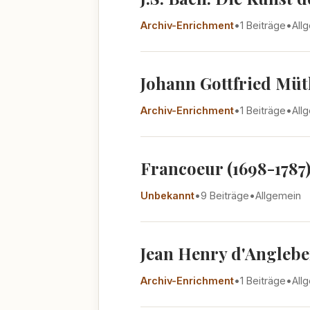
Archiv-Enrichment
•
1 Beiträge
•
All
Johann Gottfried Müth
Archiv-Enrichment
•
1 Beiträge
•
All
Francoeur (1698-1787
Unbekannt
•
9 Beiträge
•
Allgemein
Jean Henry d'Angleber
Archiv-Enrichment
•
1 Beiträge
•
All