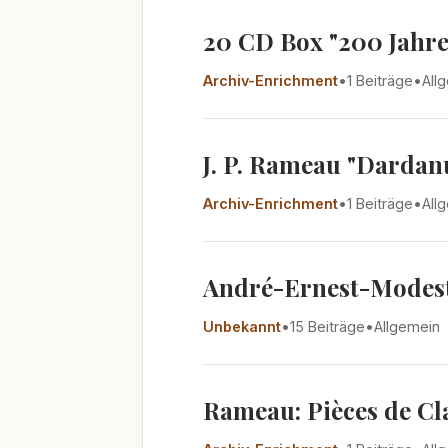
20 CD Box "200 Jahre 
Archiv-Enrichment
•
1 Beiträge
•
All
J. P. Rameau "Dardanu
Archiv-Enrichment
•
1 Beiträge
•
All
André-Ernest-Modeste
Unbekannt
•
15 Beiträge
•
Allgemein
Rameau: Pièces de Cla