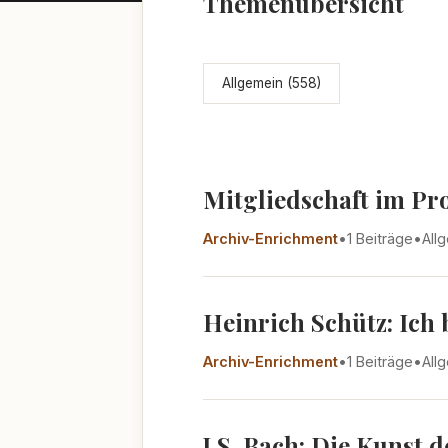
Themenübersicht
Allgemein (558)
Mitgliedschaft im Pr
Archiv-Enrichment
•
1 Beiträge
•
All
Heinrich Schütz: Ich
Archiv-Enrichment
•
1 Beiträge
•
All
J.S. Bach: Die Kunst 