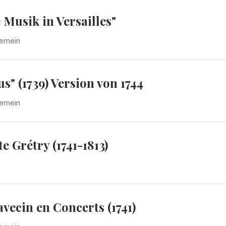
Musik in Versailles"
gemein
s" (1739) Version von 1744
gemein
 Grétry (1741-1813)
vecin en Concerts (1741)