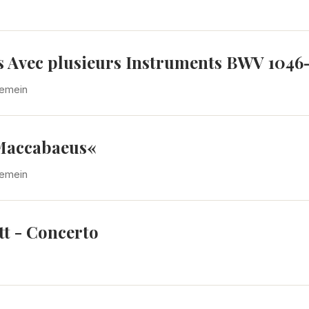
ts Avec plusieurs Instruments BWV 1046
gemein
 Maccabaeus«
gemein
tt - Concerto