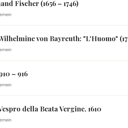
nd Fischer (1656 – 1746)
gemein
Wilhelmine von Bayreuth: "L'Huomo" (17
gemein
10 – 916
gemein
espro della Beata Vergine, 1610
gemein