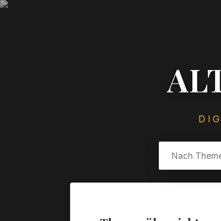
AL
DI