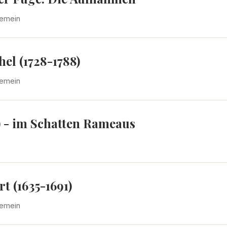
gemein
el (1728-1788)
gemein
) - im Schatten Rameaus
t (1635-1691)
gemein