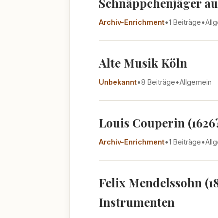
Schnäppchenjäger au
Archiv-Enrichment
•
1 Beiträge
•
All
Alte Musik Köln
Unbekannt
•
8 Beiträge
•
Allgemein
Louis Couperin (1626?
Archiv-Enrichment
•
1 Beiträge
•
All
Felix Mendelssohn (1
Instrumenten