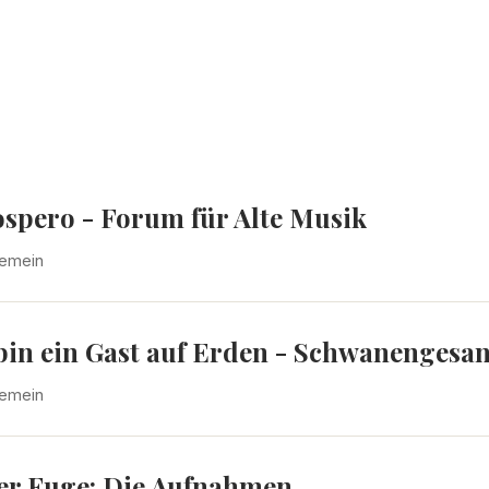
ospero - Forum für Alte Musik
gemein
 bin ein Gast auf Erden - Schwanenges
gemein
der Fuge: Die Aufnahmen