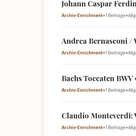
Johann Caspar Ferdina
Archiv-Enrichment
•
1 Beiträge
•
All
Andrea Bernasconi / 
Archiv-Enrichment
•
1 Beiträge
•
All
Bachs Toccaten BWV 9
Archiv-Enrichment
•
1 Beiträge
•
All
Claudio Monteverdi: V
Archiv-Enrichment
•
1 Beiträge
•
All