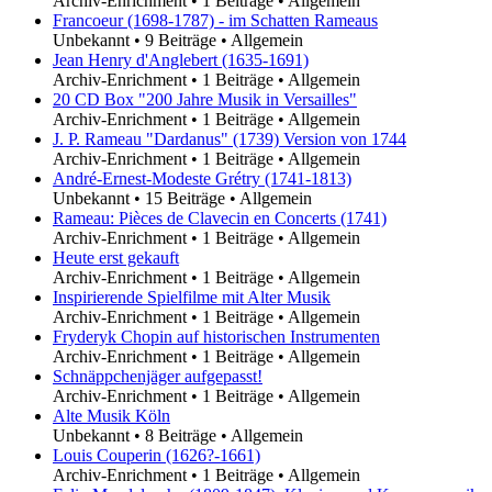
Archiv-Enrichment
•
1 Beiträge
•
Allgemein
Francoeur (1698-1787) - im Schatten Rameaus
Unbekannt
•
9 Beiträge
•
Allgemein
Jean Henry d'Anglebert (1635-1691)
Archiv-Enrichment
•
1 Beiträge
•
Allgemein
20 CD Box "200 Jahre Musik in Versailles"
Archiv-Enrichment
•
1 Beiträge
•
Allgemein
J. P. Rameau "Dardanus" (1739) Version von 1744
Archiv-Enrichment
•
1 Beiträge
•
Allgemein
André-Ernest-Modeste Grétry (1741-1813)
Unbekannt
•
15 Beiträge
•
Allgemein
Rameau: Pièces de Clavecin en Concerts (1741)
Archiv-Enrichment
•
1 Beiträge
•
Allgemein
Heute erst gekauft
Archiv-Enrichment
•
1 Beiträge
•
Allgemein
Inspirierende Spielfilme mit Alter Musik
Archiv-Enrichment
•
1 Beiträge
•
Allgemein
Fryderyk Chopin auf historischen Instrumenten
Archiv-Enrichment
•
1 Beiträge
•
Allgemein
Schnäppchenjäger aufgepasst!
Archiv-Enrichment
•
1 Beiträge
•
Allgemein
Alte Musik Köln
Unbekannt
•
8 Beiträge
•
Allgemein
Louis Couperin (1626?-1661)
Archiv-Enrichment
•
1 Beiträge
•
Allgemein