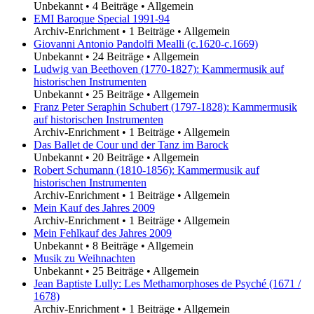
Unbekannt
•
4 Beiträge
•
Allgemein
EMI Baroque Special 1991-94
Archiv-Enrichment
•
1 Beiträge
•
Allgemein
Giovanni Antonio Pandolfi Mealli (c.1620-c.1669)
Unbekannt
•
24 Beiträge
•
Allgemein
Ludwig van Beethoven (1770-1827): Kammermusik auf
historischen Instrumenten
Unbekannt
•
25 Beiträge
•
Allgemein
Franz Peter Seraphin Schubert (1797-1828): Kammermusik
auf historischen Instrumenten
Archiv-Enrichment
•
1 Beiträge
•
Allgemein
Das Ballet de Cour und der Tanz im Barock
Unbekannt
•
20 Beiträge
•
Allgemein
Robert Schumann (1810-1856): Kammermusik auf
historischen Instrumenten
Archiv-Enrichment
•
1 Beiträge
•
Allgemein
Mein Kauf des Jahres 2009
Archiv-Enrichment
•
1 Beiträge
•
Allgemein
Mein Fehlkauf des Jahres 2009
Unbekannt
•
8 Beiträge
•
Allgemein
Musik zu Weihnachten
Unbekannt
•
25 Beiträge
•
Allgemein
Jean Baptiste Lully: Les Methamorphoses de Psyché (1671 /
1678)
Archiv-Enrichment
•
1 Beiträge
•
Allgemein