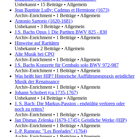
Unbekannt
•
15 Beiträge
•
Allgemein
Jean Baptiste Lully: Cadmus et Hermione (1673)
Archiv-Enrichment
•
1 Beiträge
•
Allgemein
Antonio Sartorio (1620-1681)
Unbekannt
•
3 Beiträge
•
Allgemein
J.S. Bachs Opus 1 Die Partiten BWV 825 - 830
Archiv-Enrichment
•
1 Beiträge
•
Allgemein
Hinweise auf Raritäten
Unbekannt
•
2 Beiträge
•
Allgemein
Alte Musik bei CPO
Archiv-Enrichment
•
1 Beiträge
•
Allgemein
J.S. Bachs Konzerte für Cembalo solo BWV 972-987
Archiv-Enrichment
•
1 Beiträge
•
Allgemein
Was heißt hier HIP? Historische Aufführungspraxis geistlicher
Musik der Renaissance
Archiv-Enrichment
•
1 Beiträge
•
Allgemein
Johann Schobert (ca.1735-1767)
Unbekannt
•
14 Beiträge
•
Allgemein
J. S. Bach: Die Markus-Passion - endgültig verloren oder
noch zu retten?
Archiv-Enrichment
•
1 Beiträge
•
Allgemein
Jan Dismas Zelenka (1679-1745): Geistliche Werke (HIP)
Archiv-Enrichment
•
1 Beiträge
•
Allgemein
J.-P. Rameau: "Les Boréades" (1764)
Archiv-Enrichment
•
1 Beiträge
•
Allgemein