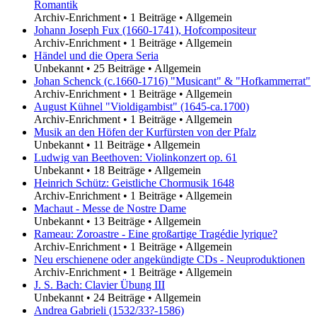
Romantik
Archiv-Enrichment
•
1 Beiträge
•
Allgemein
Johann Joseph Fux (1660-1741), Hofcompositeur
Archiv-Enrichment
•
1 Beiträge
•
Allgemein
Händel und die Opera Seria
Unbekannt
•
25 Beiträge
•
Allgemein
Johan Schenck (c.1660-1716) "Musicant" & "Hofkammerrat"
Archiv-Enrichment
•
1 Beiträge
•
Allgemein
August Kühnel "Violdigambist" (1645-ca.1700)
Archiv-Enrichment
•
1 Beiträge
•
Allgemein
Musik an den Höfen der Kurfürsten von der Pfalz
Unbekannt
•
11 Beiträge
•
Allgemein
Ludwig van Beethoven: Violinkonzert op. 61
Unbekannt
•
18 Beiträge
•
Allgemein
Heinrich Schütz: Geistliche Chormusik 1648
Archiv-Enrichment
•
1 Beiträge
•
Allgemein
Machaut - Messe de Nostre Dame
Unbekannt
•
13 Beiträge
•
Allgemein
Rameau: Zoroastre - Eine großartige Tragédie lyrique?
Archiv-Enrichment
•
1 Beiträge
•
Allgemein
Neu erschienene oder angekündigte CDs - Neuproduktionen
Archiv-Enrichment
•
1 Beiträge
•
Allgemein
J. S. Bach: Clavier Übung III
Unbekannt
•
24 Beiträge
•
Allgemein
Andrea Gabrieli (1532/33?-1586)