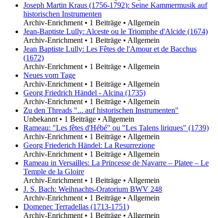
Joseph Martin Kraus (1756-1792): Seine Kammermusik auf
historischen Instrumenten
Archiv-Enrichment
•
1 Beiträge
•
Allgemein
Jean-Baptiste Lully: Alceste ou le Triomphe d'Alcide (1674)
Archiv-Enrichment
•
1 Beiträge
•
Allgemein
Jean Baptiste Lully: Les Fêtes de l'Amour et de Bacchus
(1672)
Archiv-Enrichment
•
1 Beiträge
•
Allgemein
Neues vom Tage
Archiv-Enrichment
•
1 Beiträge
•
Allgemein
Georg Friedrich Händel - Alcina (1735)
Archiv-Enrichment
•
1 Beiträge
•
Allgemein
Zu den Threads "... auf historischen Instrumenten"
Unbekannt
•
1 Beiträge
•
Allgemein
Rameau: "Les fêtes d'Hébé" ou "Les Talens liriques" (1739)
Archiv-Enrichment
•
1 Beiträge
•
Allgemein
Georg Friederich Händel: La Resurrezione
Archiv-Enrichment
•
1 Beiträge
•
Allgemein
Rameau in Versailles: La Princesse de Navarre – Platee – Le
Temple de la Gloire
Archiv-Enrichment
•
1 Beiträge
•
Allgemein
J. S. Bach: Weihnachts-Oratorium BWV 248
Archiv-Enrichment
•
1 Beiträge
•
Allgemein
Domenec Terradellas (1713-1751)
Archiv-Enrichment
•
1 Beiträge
•
Allgemein