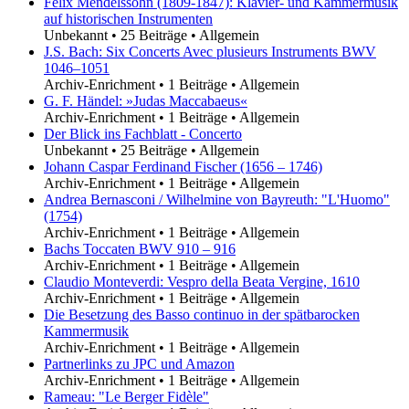
Felix Mendelssohn (1809-1847): Klavier- und Kammermusik
auf historischen Instrumenten
Unbekannt
•
25 Beiträge
•
Allgemein
J.S. Bach: Six Concerts Avec plusieurs Instruments BWV
1046–1051
Archiv-Enrichment
•
1 Beiträge
•
Allgemein
G. F. Händel: »Judas Maccabaeus«
Archiv-Enrichment
•
1 Beiträge
•
Allgemein
Der Blick ins Fachblatt - Concerto
Unbekannt
•
25 Beiträge
•
Allgemein
Johann Caspar Ferdinand Fischer (1656 – 1746)
Archiv-Enrichment
•
1 Beiträge
•
Allgemein
Andrea Bernasconi / Wilhelmine von Bayreuth: "L'Huomo"
(1754)
Archiv-Enrichment
•
1 Beiträge
•
Allgemein
Bachs Toccaten BWV 910 – 916
Archiv-Enrichment
•
1 Beiträge
•
Allgemein
Claudio Monteverdi: Vespro della Beata Vergine, 1610
Archiv-Enrichment
•
1 Beiträge
•
Allgemein
Die Besetzung des Basso continuo in der spätbarocken
Kammermusik
Archiv-Enrichment
•
1 Beiträge
•
Allgemein
Partnerlinks zu JPC und Amazon
Archiv-Enrichment
•
1 Beiträge
•
Allgemein
Rameau: "Le Berger Fidèle"